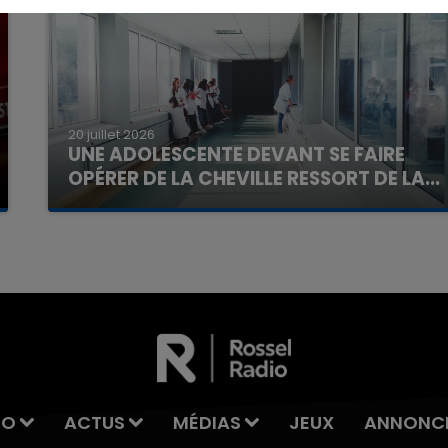
20 juillet 2026
UNE ADOLESCENTE DEVANT SE FAIRE
OPÉRER DE LA CHEVILLE RESSORT DE LA...
La famille a porté plainte contre la clinique qui a
reconnu sa responsabilité et présenté ses
excuses.
IO
ACTUS
MÉDIAS
JEUX
ANNONC