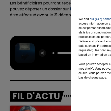
Les bénéficiaires pourront recevoir jusqu'à 2 000 eu
pouvez déposer un dossier sur
la plateforme en lign
être effectué avant le 31 décembre 2018.
We and
our (447) partn
access information on a 
select personalised ad
statistics or combinatio
profiles to select person
Deliver and present adv
data such as IP address 
Birds 
requested; Use precise g
Feat
based on information tra
BILLIE E
Vous pouvez accepter en 
mes choix". Vous pouvez
ce site. Vous pouvez met
bas de chaque page.
FIL D'ACTU