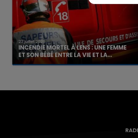
23 juillet 2026
INCENDIE MORTEL À LENS : UNE FEMME
ET SON BÉBÉ ENTRE LA VIE ET LA...
Un homme s'est immolé par le feu après avoir
aspergé sa compagne et leur bébé de trois
mois d'un liquide inflammable.
RAD