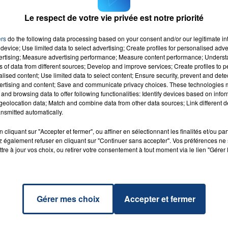
ros de subventions pour leur chantier. Depuis hier, vous
Le respect de votre vie privée est notre priorité
e mise en place par la région
. Le dépôt des dossiers doit
ers
do the following data processing based on your consent and/or our legitimate int
device; Use limited data to select advertising; Create profiles for personalised adver
vertising; Measure advertising performance; Measure content performance; Unders
ns of data from different sources; Develop and improve services; Create profiles to 
alised content; Use limited data to select content; Ensure security, prevent and detect
ertising and content; Save and communicate privacy choices. These technologies
and browsing data to offer following functionalities: Identify devices based on infor
Of A
eolocation data; Match and combine data from other data sources; Link different de
RADIO CONTACT
her
nsmitted automatically.
ILISH
cliquant sur "Accepter et fermer", ou affiner en sélectionnant les finalités et/ou pa
 également refuser en cliquant sur "Continuer sans accepter". Vos préférences ne 
tre à jour vos choix, ou retirer votre consentement à tout moment via le lien "Gérer 
Gérer mes choix
Accepter et fermer