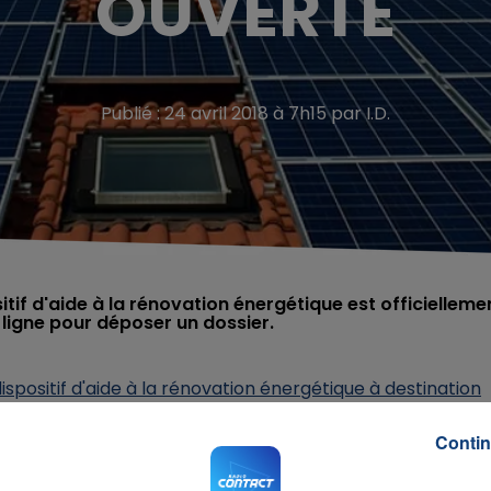
OUVERTE
Publié : 24 avril 2018 à 7h15 par I.D.
sitif d'aide à la rénovation énergétique est officielleme
 ligne pour déposer un dossier.
spositif d'aide à la rénovation énergétique à destination
pouvoir recevoir une aide financière venant de la région
sommation en énergie. Une aide attribuée sous certaines
Contin