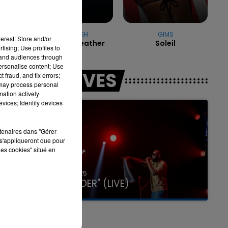
BILLIE EILISH
GIMS
erest: Store and/or
Birds Of A Feather
Soleil
tising; Use profiles to
tand audiences through
personalise content; Use
LES LIVES
 fraud, and fix errors;
 may process personal
mation actively
vices; Identify devices
rtenaires dans "Gérer
s'appliqueront que pour
les cookies" situé en
31 janvier 2025
GIMS "SPIDER" (LIVE)