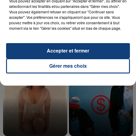
Vous pouvez accepter en cliquant sur "Accepter et fermer", ou affiner en
sélectionnant les finalités et/ou partenaires dans "Gérer mes choix".
Vous pouvez également refuser en cliquant sur "Continuer sans
accepter". Vos préférences ne s'appliqueront que pour ce site. Vous
20 juillet 2026
pouvez mettre à jour vos choix, ou retirer votre consentement à tout
UNE ADOLESCENTE DEVANT SE FAIRE
moment via le lien "Gérer les cookies" situé en bas de chaque page.
OPÉRER DE LA CHEVILLE RESSORT DE LA...
La famille a porté plainte contre la clinique qui a
reconnu sa responsabilité et présenté ses
Accepter et fermer
excuses.
TITRES DIFFUSÉS
Gérer mes choix
23h25
23h25
23h21
23h21