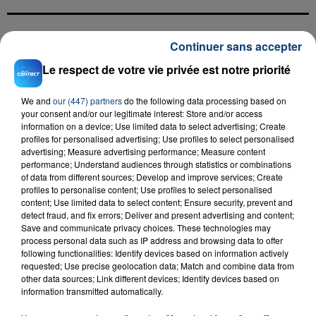
Continuer sans accepter
FIL D'ACTU
Le respect de votre vie privée est notre priorité
We and
our (447) partners
do the following data processing based on
your consent and/or our legitimate interest: Store and/or access
information on a device; Use limited data to select advertising; Create
profiles for personalised advertising; Use profiles to select personalised
advertising; Measure advertising performance; Measure content
performance; Understand audiences through statistics or combinations
of data from different sources; Develop and improve services; Create
profiles to personalise content; Use profiles to select personalised
23 juillet 2026
INCENDIE MORTEL À LENS : UNE FEMME ET
content; Use limited data to select content; Ensure security, prevent and
detect fraud, and fix errors; Deliver and present advertising and content;
SON BÉBÉ ENTRE LA VIE ET LA...
Save and communicate privacy choices. These technologies may
Un homme s'est immolé par le feu après avoir
process personal data such as IP address and browsing data to offer
following functionalities: Identify devices based on information actively
aspergé sa compagne et leur bébé de trois mois
requested; Use precise geolocation data; Match and combine data from
d'un liquide inflammable.
other data sources; Link different devices; Identify devices based on
information transmitted automatically.