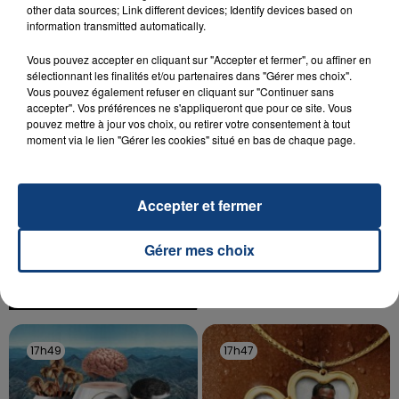
other data sources; Link different devices; Identify devices based on
Un homme s'est immolé par le feu après avoir
information transmitted automatically.
aspergé sa compagne et leur bébé de trois mois
d'un liquide inflammable.
Vous pouvez accepter en cliquant sur "Accepter et fermer", ou affiner en
sélectionnant les finalités et/ou partenaires dans "Gérer mes choix".
Vous pouvez également refuser en cliquant sur "Continuer sans
accepter". Vos préférences ne s'appliqueront que pour ce site. Vous
pouvez mettre à jour vos choix, ou retirer votre consentement à tout
moment via le lien "Gérer les cookies" situé en bas de chaque page.
20 juillet 2026
UNE ADOLESCENTE DEVANT SE FAIRE
Accepter et fermer
OPÉRER DE LA CHEVILLE RESSORT DE LA...
La famille a porté plainte contre la clinique qui a
Gérer mes choix
reconnu sa responsabilité et présenté ses
excuses.
TITRES DIFFUSÉS
17h49
17h49
17h47
17h47