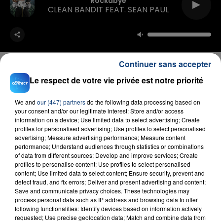
Rockabye
CLEAN BANDIT FEAT. SEAN PAUL
Continuer sans accepter
Le respect de votre vie privée est notre priorité
FIL D'ACTU
We and
our (447) partners
do the following data processing based on
your consent and/or our legitimate interest: Store and/or access
information on a device; Use limited data to select advertising; Create
profiles for personalised advertising; Use profiles to select personalised
advertising; Measure advertising performance; Measure content
performance; Understand audiences through statistics or combinations
of data from different sources; Develop and improve services; Create
profiles to personalise content; Use profiles to select personalised
content; Use limited data to select content; Ensure security, prevent and
detect fraud, and fix errors; Deliver and present advertising and content;
Save and communicate privacy choices. These technologies may
23 juillet 2026
process personal data such as IP address and browsing data to offer
INCENDIE MORTEL À LENS : UNE FEMME ET
following functionalities: Identify devices based on information actively
SON BÉBÉ ENTRE LA VIE ET LA...
requested; Use precise geolocation data; Match and combine data from