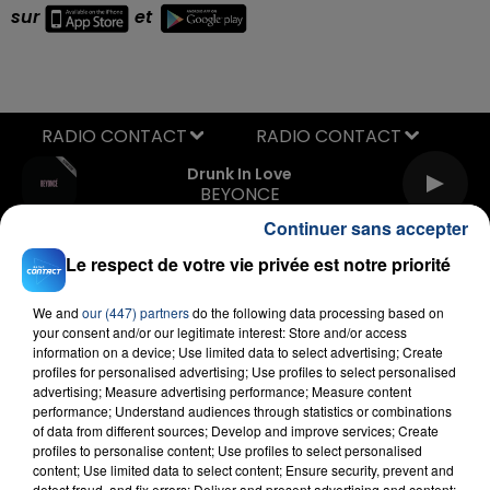
sur
et
RADIO CONTACT
Drunk In Love
BEYONCE
Continuer sans accepter
Le respect de votre vie privée est notre priorité
We and
our (447) partners
do the following data processing based on
your consent and/or our legitimate interest: Store and/or access
information on a device; Use limited data to select advertising; Create
profiles for personalised advertising; Use profiles to select personalised
FIL D'ACTU
advertising; Measure advertising performance; Measure content
performance; Understand audiences through statistics or combinations
of data from different sources; Develop and improve services; Create
profiles to personalise content; Use profiles to select personalised
content; Use limited data to select content; Ensure security, prevent and
detect fraud, and fix errors; Deliver and present advertising and content;