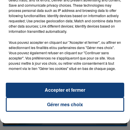
Save and communicate privacy choices. These technologies may
process personal data such as IP address and browsing data to offer
following functionalities: Identify devices based on information actively
requested; Use precise geolocation data; Match and combine data from
other data sources; Link different devices; Identify devices based on
23 juillet 2026
information transmitted automatically.
INCENDIE MORTEL À LENS : UNE FEMME ET
Vous pouvez accepter en cliquant sur "Accepter et fermer", ou affiner en
SON BÉBÉ ENTRE LA VIE ET LA...
sélectionnant les finalités et/ou partenaires dans "Gérer mes choix".
Un homme s'est immolé par le feu après avoir
Vous pouvez également refuser en cliquant sur "Continuer sans
aspergé sa compagne et leur bébé de trois mois
accepter". Vos préférences ne s'appliqueront que pour ce site. Vous
pouvez mettre à jour vos choix, ou retirer votre consentement à tout
d'un liquide inflammable.
moment via le lien "Gérer les cookies" situé en bas de chaque page.
Accepter et fermer
Gérer mes choix
20 juillet 2026
UNE ADOLESCENTE DEVANT SE FAIRE
OPÉRER DE LA CHEVILLE RESSORT DE LA...
La famille a porté plainte contre la clinique qui a