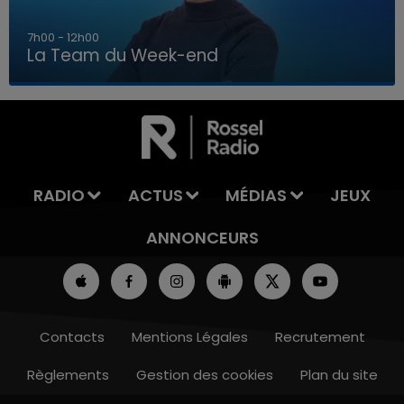
7h00 - 12h00
La Team du Week-end
16h00 - 20h00
LA TEAM DU WEEK-END
RADIO
ACTUS
MÉDIAS
JEUX
ANNONCEURS
Contacts
Mentions Légales
Recrutement
Règlements
Gestion des cookies
Plan du site