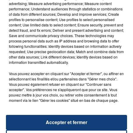
advertising; Measure advertising performance; Measure content
performance; Understand audiences through statistics or combinations
of data from different sources; Develop and improve services; Create
profiles to personalise content; Use profiles to select personalised
content; Use limited data to select content; Ensure security, prevent and
detect fraud, and fix errors; Deliver and present advertising and content;
Save and communicate privacy choices. These technologies may
process personal data such as IP address and browsing data to offer
following functionalities: Identify devices based on information actively
requested; Use precise geolocation data; Match and combine data from
23 juillet 2026
other data sources; Link different devices; Identify devices based on
INCENDIE MORTEL À LENS : UNE FEMME ET
information transmitted automatically.
SON BÉBÉ ENTRE LA VIE ET LA...
Vous pouvez accepter en cliquant sur "Accepter et fermer", ou affiner en
Un homme s'est immolé par le feu après avoir
sélectionnant les finalités et/ou partenaires dans "Gérer mes choix".
aspergé sa compagne et leur bébé de trois mois
Vous pouvez également refuser en cliquant sur "Continuer sans
accepter". Vos préférences ne s'appliqueront que pour ce site. Vous
d'un liquide inflammable.
pouvez mettre à jour vos choix, ou retirer votre consentement à tout
moment via le lien "Gérer les cookies" situé en bas de chaque page.
Accepter et fermer
20 juillet 2026