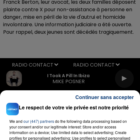
Franck Berton, leur avocat, les deux familles déposent
plainte contre X pour non-assistance à personne en
danger, mise en péril de la vie d'autrui et homicide
involontaire. Une information judiciaire a été ouverte.
Pour rappel, deux jeunes sont décédés tragiquement.
RADIO CONTACT
I Took A Pill In Ibiza
MIKE POSNER
Continuer sans accepter
Le respect de votre vie privée est notre priorité
We and
our (447) partners
do the following data processing based on
your consent and/or our legitimate interest: Store and/or access
information on a device; Use limited data to select advertising; Create
FIL D'ACTU
profiles for personalised advertising; Use profiles to select personalised