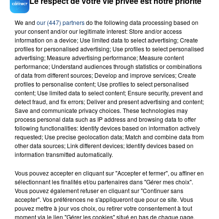
Le respect de votre vie privée est notre priorité
We and
our (447) partners
do the following data processing based on
your consent and/or our legitimate interest: Store and/or access
23 juillet 2026
information on a device; Use limited data to select advertising; Create
INCENDIE MORTEL À LENS : UNE FEMME ET
profiles for personalised advertising; Use profiles to select personalised
SON BÉBÉ ENTRE LA VIE ET LA...
advertising; Measure advertising performance; Measure content
performance; Understand audiences through statistics or combinations
Un homme s'est immolé par le feu après avoir
of data from different sources; Develop and improve services; Create
aspergé sa compagne et leur bébé de trois mois
profiles to personalise content; Use profiles to select personalised
content; Use limited data to select content; Ensure security, prevent and
d'un liquide inflammable.
detect fraud, and fix errors; Deliver and present advertising and content;
Save and communicate privacy choices. These technologies may
process personal data such as IP address and browsing data to offer
following functionalities: Identify devices based on information actively
requested; Use precise geolocation data; Match and combine data from
other data sources; Link different devices; Identify devices based on
information transmitted automatically.
20 juillet 2026
UNE ADOLESCENTE DEVANT SE FAIRE
Vous pouvez accepter en cliquant sur "Accepter et fermer", ou affiner en
OPÉRER DE LA CHEVILLE RESSORT DE LA...
sélectionnant les finalités et/ou partenaires dans "Gérer mes choix".
Vous pouvez également refuser en cliquant sur "Continuer sans
La famille a porté plainte contre la clinique qui a
accepter". Vos préférences ne s'appliqueront que pour ce site. Vous
reconnu sa responsabilité et présenté ses
pouvez mettre à jour vos choix, ou retirer votre consentement à tout
excuses.
moment via le lien "Gérer les cookies" situé en bas de chaque page.