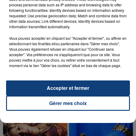
Un homme s'est immolé par le feu après avoir
process personal data such as IP address and browsing data to offer
following functionalities: Identify devices based on information actively
aspergé sa compagne et leur bébé de trois mois
requested; Use precise geolocation data; Match and combine data from
d'un liquide inflammable.
other data sources; Link different devices; Identify devices based on
information transmitted automatically.
Vous pouvez accepter en cliquant sur "Accepter et fermer", ou affiner en
sélectionnant les finalités et/ou partenaires dans "Gérer mes choix".
Vous pouvez également refuser en cliquant sur "Continuer sans
accepter". Vos préférences ne s'appliqueront que pour ce site. Vous
20 juillet 2026
pouvez mettre à jour vos choix, ou retirer votre consentement à tout
UNE ADOLESCENTE DEVANT SE FAIRE
moment via le lien "Gérer les cookies" situé en bas de chaque page.
OPÉRER DE LA CHEVILLE RESSORT DE LA...
La famille a porté plainte contre la clinique qui a
Accepter et fermer
reconnu sa responsabilité et présenté ses
excuses.
TITRES DIFFUSÉS
Gérer mes choix
10h45
10h45
10h43
10h43