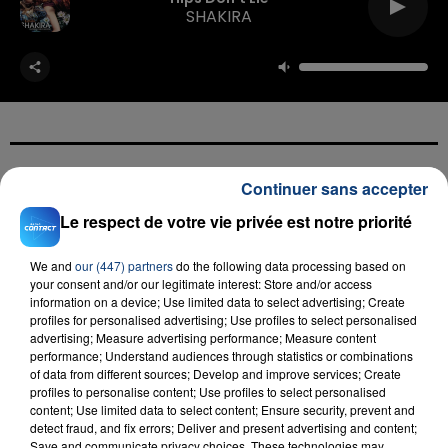
SHAKIRA
Continuer sans accepter
FIL D'ACTU
Le respect de votre vie privée est notre priorité
We and
our (447) partners
do the following data processing based on
your consent and/or our legitimate interest: Store and/or access
information on a device; Use limited data to select advertising; Create
profiles for personalised advertising; Use profiles to select personalised
advertising; Measure advertising performance; Measure content
performance; Understand audiences through statistics or combinations
of data from different sources; Develop and improve services; Create
profiles to personalise content; Use profiles to select personalised
23 juillet 2026
INCENDIE MORTEL À LENS : UNE FEMME ET
content; Use limited data to select content; Ensure security, prevent and
detect fraud, and fix errors; Deliver and present advertising and content;
SON BÉBÉ ENTRE LA VIE ET LA...
Save and communicate privacy choices. These technologies may