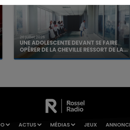
20 juillet 2026
UNE ADOLESCENTE DEVANT SE FAIRE
OPÉRER DE LA CHEVILLE RESSORT DE LA...
La famille a porté plainte contre la clinique qui a
7h00 - 11h00
reconnu sa responsabilité et présenté ses
La Team de l'été
excuses.
IO
ACTUS
MÉDIAS
JEUX
ANNONC