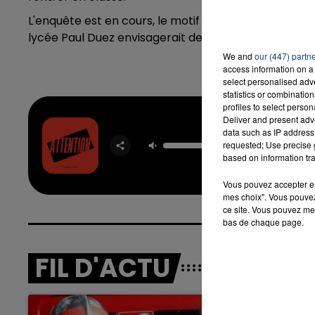
L'enquête est en cours, le motif de l'agression nota
lycée Paul Duez envisagerait de ne pas reprendre e
We and
our (447) partn
access information on a 
select personalised ad
statistics or combinatio
profiles to select person
Deliver and present adv
data such as IP address 
Atten
requested; Use precise g
CHARLIE
based on information tra
Vous pouvez accepter en 
mes choix". Vous pouvez
ce site. Vous pouvez met
bas de chaque page.
FIL D'ACTU