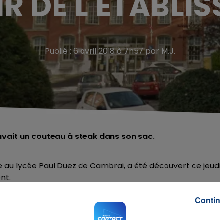
R DE L'ÉTABLI
Publié : 6 avril 2018 à 7h57 par M.J.
 avait un couteau à steak dans son sac.
e au lycée Paul Duez de Cambrai, a été découvert ce jeud
nt.
té agressé par un autre lycéen. Les surveillants du lycée
Contin
s interpeller l'agresseur présumé alors qu'il venait de