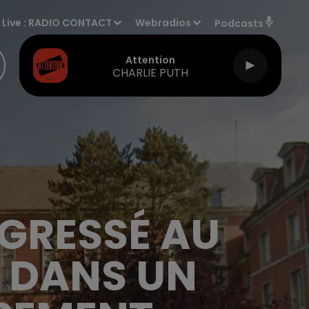
Live :
RADIO CONTACT
Webradios
Podcasts
Attention
CHARLIE PUTH
AGRESSÉ AU
 DANS UN