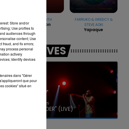
 le
CHARLIE PUTH
FARRUKO & GREEICY &
erest: Store and/or
Attention
STEVE AOKI
7h00 - 11h00
tising; Use profiles to
Yapaque
LA TEAM DE L'ÉTÉ
tand audiences through
personalise content; Use
 fraud, and fix errors;
LES LIVES
 may process personal
mation actively
vices; Identify devices
rtenaires dans "Gérer
s'appliqueront que pour
les cookies" situé en
31 janvier 2025
GIMS "SPIDER" (LIVE)