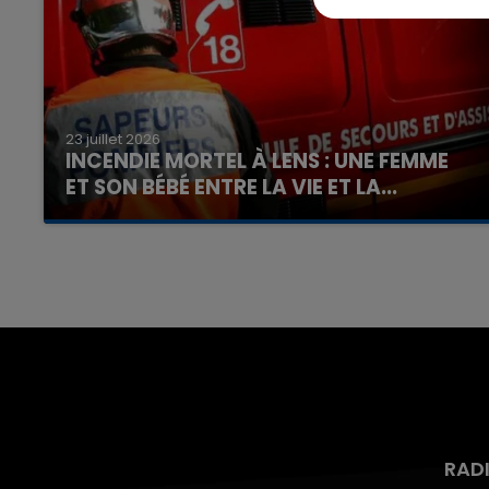
23 juillet 2026
INCENDIE MORTEL À LENS : UNE FEMME
ET SON BÉBÉ ENTRE LA VIE ET LA...
Un homme s'est immolé par le feu après avoir
aspergé sa compagne et leur bébé de trois
mois d'un liquide inflammable.
RAD