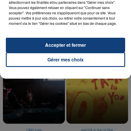
sélectionnant les finalités et/ou partenaires dans "Gérer mes choix".
Vous pouvez également refuser en cliquant sur "Continuer sans
accepter". Vos préférences ne s'appliqueront que pour ce site. Vous
20 juillet 2026
UNE ADOLESCENTE DEVANT SE FAIRE
pouvez mettre à jour vos choix, ou retirer votre consentement à tout
moment via le lien "Gérer les cookies" situé en bas de chaque page.
OPÉRER DE LA CHEVILLE RESSORT DE LA...
La famille a porté plainte contre la clinique qui a
reconnu sa responsabilité et présenté ses
Accepter et fermer
excuses.
TITRES DIFFUSÉS
Gérer mes choix
13h40
13h40
13h37
13h37
ORELSAN
ANOTR & 54 ULTRA