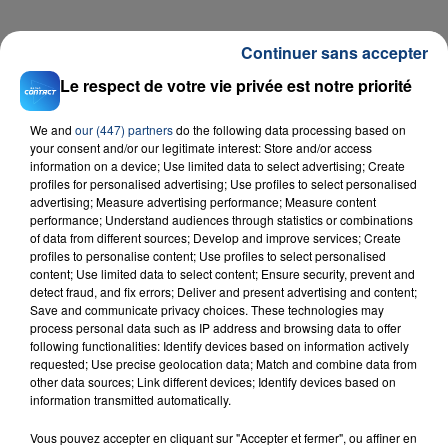
FIL D'ACTU
Continuer sans accepter
Le respect de votre vie privée est notre priorité
We and
our (447) partners
do the following data processing based on
your consent and/or our legitimate interest: Store and/or access
information on a device; Use limited data to select advertising; Create
profiles for personalised advertising; Use profiles to select personalised
advertising; Measure advertising performance; Measure content
performance; Understand audiences through statistics or combinations
of data from different sources; Develop and improve services; Create
23 juillet 2026
profiles to personalise content; Use profiles to select personalised
INCENDIE MORTEL À LENS : UNE FEMME ET
content; Use limited data to select content; Ensure security, prevent and
SON BÉBÉ ENTRE LA VIE ET LA...
detect fraud, and fix errors; Deliver and present advertising and content;
Save and communicate privacy choices. These technologies may
Un homme s'est immolé par le feu après avoir
process personal data such as IP address and browsing data to offer
aspergé sa compagne et leur bébé de trois mois
following functionalities: Identify devices based on information actively
d'un liquide inflammable.
requested; Use precise geolocation data; Match and combine data from
other data sources; Link different devices; Identify devices based on
information transmitted automatically.
Vous pouvez accepter en cliquant sur "Accepter et fermer", ou affiner en