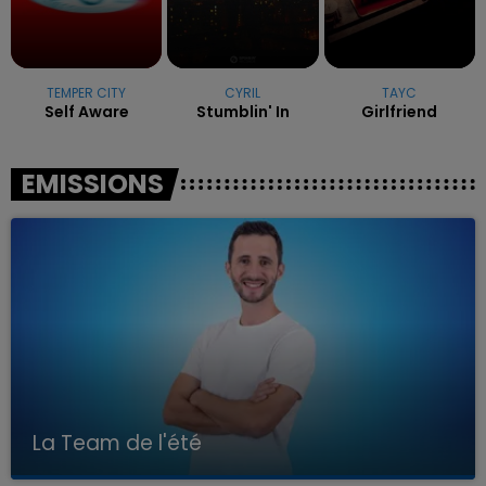
TEMPER CITY
CYRIL
TAYC
Self Aware
Stumblin' In
Girlfriend
EMISSIONS
La Team de l'été
Avec Kenny