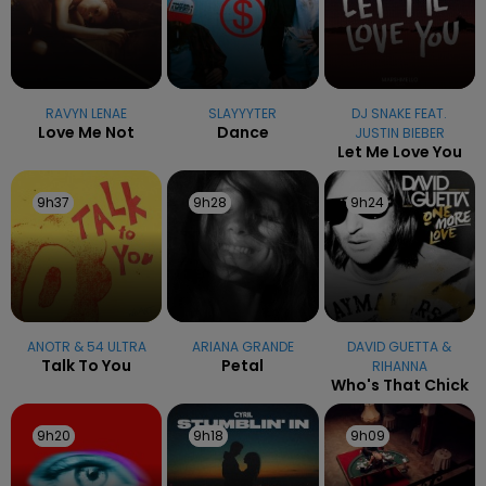
RAVYN LENAE
SLAYYYTER
DJ SNAKE FEAT.
Love Me Not
Dance
JUSTIN BIEBER
Let Me Love You
9h37
9h37
9h28
9h28
9h24
9h24
ANOTR & 54 ULTRA
ARIANA GRANDE
DAVID GUETTA &
Talk To You
Petal
RIHANNA
Who's That Chick
9h20
9h20
9h18
9h18
9h09
9h09