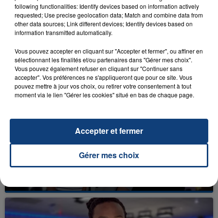
following functionalities: Identify devices based on information actively
requested; Use precise geolocation data; Match and combine data from
29 juillet 2022
other data sources; Link different devices; Identify devices based on
CONTACT FM EST TOUJOURS LA 1ÈRE
information transmitted automatically.
RADIO RÉGIONALE DES HAUTS-DE-
Vous pouvez accepter en cliquant sur "Accepter et fermer", ou affiner en
FRANCE
sélectionnant les finalités et/ou partenaires dans "Gérer mes choix".
Vous pouvez également refuser en cliquant sur "Continuer sans
accepter". Vos préférences ne s'appliqueront que pour ce site. Vous
pouvez mettre à jour vos choix, ou retirer votre consentement à tout
moment via le lien "Gérer les cookies" situé en bas de chaque page.
Accepter et fermer
Gérer mes choix
6 mai 2022
LE RÉVEIL DU #GRAND NORD, EN DIRECT
DU CONCERT BACK TO BASIC 2000 A...