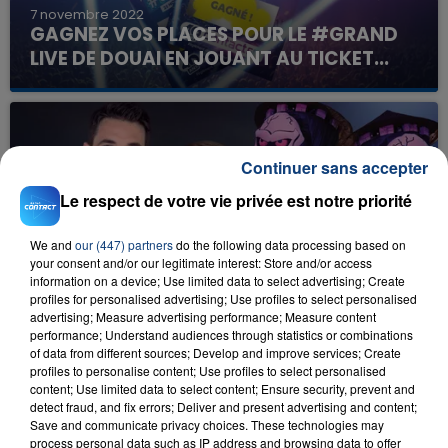
7 novembre 2022
GAGNEZ VOS PLACES POUR LE #GRAND
LIVE DE DOUAI EN JOUANT AU TICKET...
Continuer sans accepter
Le respect de votre vie privée est notre priorité
We and
our (447) partners
do the following data processing based on
your consent and/or our legitimate interest: Store and/or access
21 octobre 2022
NICO & LILY FÊTENT HALLOWEEN AU PARC
information on a device; Use limited data to select advertising; Create
profiles for personalised advertising; Use profiles to select personalised
ASTÉRIX !
advertising; Measure advertising performance; Measure content
performance; Understand audiences through statistics or combinations
of data from different sources; Develop and improve services; Create
profiles to personalise content; Use profiles to select personalised
content; Use limited data to select content; Ensure security, prevent and
detect fraud, and fix errors; Deliver and present advertising and content;
Save and communicate privacy choices. These technologies may
process personal data such as IP address and browsing data to offer