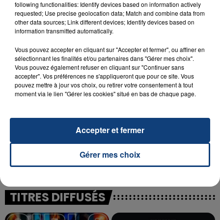
following functionalities: Identify devices based on information actively
23 juillet 2026
requested; Use precise geolocation data; Match and combine data from
INCENDIE MORTEL À LENS : UNE FEMME ET
other data sources; Link different devices; Identify devices based on
SON BÉBÉ ENTRE LA VIE ET LA...
information transmitted automatically.
Un homme s'est immolé par le feu après avoir
Vous pouvez accepter en cliquant sur "Accepter et fermer", ou affiner en
aspergé sa compagne et leur bébé de trois mois
sélectionnant les finalités et/ou partenaires dans "Gérer mes choix".
d'un liquide inflammable.
Vous pouvez également refuser en cliquant sur "Continuer sans
accepter". Vos préférences ne s'appliqueront que pour ce site. Vous
pouvez mettre à jour vos choix, ou retirer votre consentement à tout
moment via le lien "Gérer les cookies" situé en bas de chaque page.
Accepter et fermer
20 juillet 2026
UNE ADOLESCENTE DEVANT SE FAIRE
OPÉRER DE LA CHEVILLE RESSORT DE LA...
Gérer mes choix
La famille a porté plainte contre la clinique qui a
reconnu sa responsabilité et présenté ses
excuses.
TITRES DIFFUSÉS