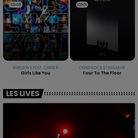
12h05
12h05
12h01
12h01
MAROON 5 FEAT. CARDI B
OFENBACH & STARSAILOR
Girls Like You
Four To The Floor
LES LIVES