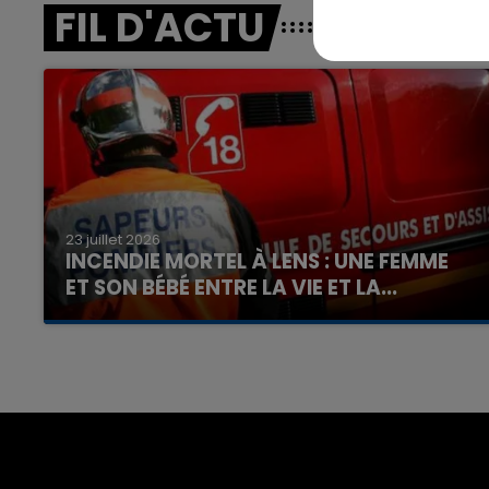
FIL D'ACTU
23 juillet 2026
INCENDIE MORTEL À LENS : UNE FEMME
ET SON BÉBÉ ENTRE LA VIE ET LA...
Un homme s'est immolé par le feu après avoir
aspergé sa compagne et leur bébé de trois
mois d'un liquide inflammable.