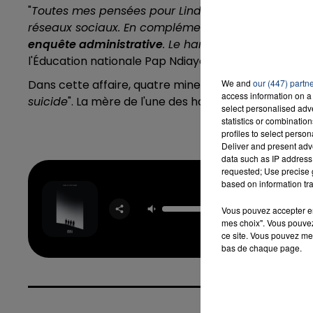
"
Toutes mes pensées pour Lindsay et ses proches 
réseaux sociaux. En complément des poursuites péna
enquête administrative
. Le harcèlement n’a pas s
l'Éducation nationale Pap Ndiaye.
Dans cette affaire, quatre mineurs ont été mis en 
We and
our (447) partn
access information on a 
suicide
". La mère de l'une des harceleuses a été 
select personalised ad
statistics or combinatio
profiles to select person
Deliver and present adv
data such as IP address 
requested; Use precise g
based on information tra
Four To
Floo
Vous pouvez accepter en 
OFENBA
mes choix". Vous pouvez
STARSA
ce site. Vous pouvez met
bas de chaque page.