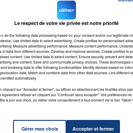
alors que des
attaques ignobles
se poursuivent sur les
les déjà engagées, j'ai saisi l'Inspection générale d'u
a place à l’École
", a déclaré hier sur Twitter le ministre d
Le respect de votre vie privée est notre priorité
examen pour "
ers
do the following data processing based on your consent and/or our legitimate int
harcèlement scolaire ayant conduit au
device; Use limited data to select advertising; Create profiles for personalised adver
mise en examen pour menaces de mort.
vertising; Measure advertising performance; Measure content performance; Unders
ns of data from different sources; Develop and improve services; Create profiles to 
alised content; Use limited data to select content; Ensure security, prevent and detect
ertising and content; Save and communicate privacy choices. These technologies
and browsing data to offer following functionalities: Identify devices based on infor
eolocation data; Match and combine data from other data sources; Link different de
nsmitted automatically.
 The
RADIO CONTACT
r
cliquant sur "Accepter et fermer", ou affiner en sélectionnant les finalités et/ou pa
CH &
 également refuser en cliquant sur "Continuer sans accepter". Vos préférences ne 
ILOR
tre à jour vos choix, ou retirer votre consentement à tout moment via le lien "Gérer 
Gérer mes choix
Accepter et fermer