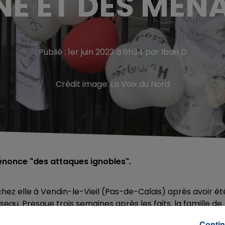
NE ET DES MEN
Publié : 1er juin 2023 à 8h34 par Iban D
Crédit image:
La Voix du Nord
dénonce "des attaques ignobles".
t chez elle à Vendin-le-Vieil (Pas-de-Calais) après avoir ét
u. Presque trois semaines après les faits, la famille de
essages de haine et des menaces.
Contin