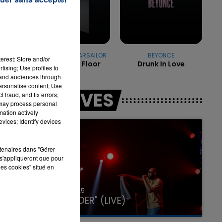
ne
e
7h00 - 11h00
LA TEAM DE L'ÉTÉ
OFENBACH & STARSAILOR
BEYONCE
erest: Store and/or
Four To The Floor
Drunk In Love
tising; Use profiles to
tand audiences through
personalise content; Use
LES LIVES
 fraud, and fix errors;
 may process personal
mation actively
vices; Identify devices
rtenaires dans "Gérer
s'appliqueront que pour
les cookies" situé en
31 janvier 2025
GIMS "SPIDER" (LIVE)