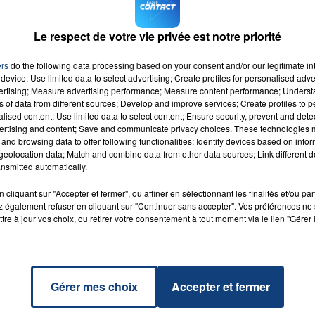
e sont pas de nature à remettre en cause
aute autorité de santé dans son
communiqué
.
Le respect de votre vie privée est notre priorité
 vaccinal complet pour travailler depuis
le 15 octobre 202
endus sans salaire.
ers
do the following data processing based on your consent and/or our legitimate int
device; Use limited data to select advertising; Create profiles for personalised adver
vertising; Measure advertising performance; Measure content performance; Unders
ns of data from different sources; Develop and improve services; Create profiles to 
alised content; Use limited data to select content; Ensure security, prevent and detect
ertising and content; Save and communicate privacy choices. These technologies
and browsing data to offer following functionalities: Identify devices based on infor
eolocation data; Match and combine data from other data sources; Link different de
nsmitted automatically.
ce
RADIO CONTACT
YTER
cliquant sur "Accepter et fermer", ou affiner en sélectionnant les finalités et/ou pa
 également refuser en cliquant sur "Continuer sans accepter". Vos préférences ne 
tre à jour vos choix, ou retirer votre consentement à tout moment via le lien "Gérer 
Gérer mes choix
Accepter et fermer