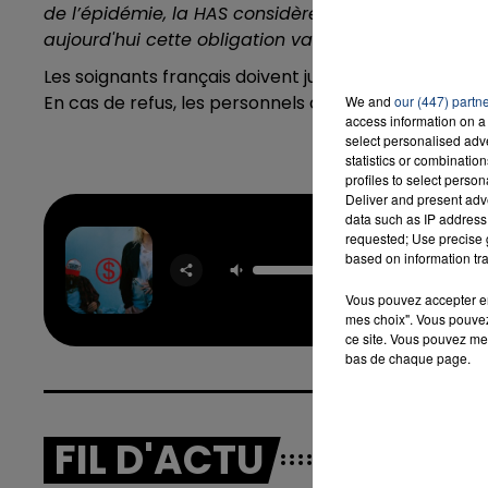
de l’épidémie, la HAS considère que
les données n
aujourd'hui
cette obligation vaccinale
", écrit la H
Les soignants français doivent justifier d'un schéma
En cas de refus, les personnels concernés sont susp
We and
our (447) partn
access information on a 
select personalised ad
statistics or combinatio
profiles to select person
Deliver and present adv
data such as IP address 
requested; Use precise g
based on information tra
Dan
SLAYY
Vous pouvez accepter en 
mes choix". Vous pouvez
ce site. Vous pouvez met
bas de chaque page.
FIL D'ACTU