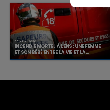
23 juillet 2026
INCENDIE MORTEL À LENS : UNE FEMME
ET SON BÉBÉ ENTRE LA VIE ET LA...
Un homme s'est immolé par le feu après avoir
aspergé sa compagne et leur bébé de trois
mois d'un liquide inflammable.