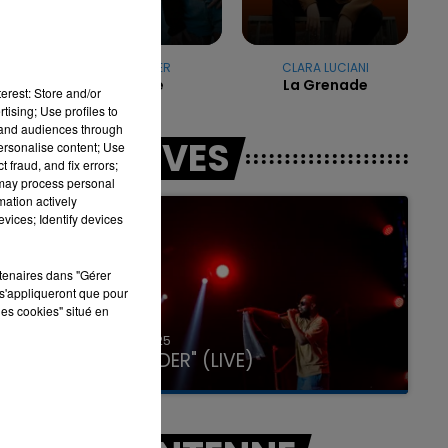
1
.
SLAYYYTER
CLARA LUCIANI
7h00 - 11h00
Dance
La Grenade
LA TEAM DE L'ÉTÉ
erest: Store and/or
tising; Use profiles to
tand audiences through
LES LIVES
personalise content; Use
 fraud, and fix errors;
 may process personal
mation actively
vices; Identify devices
rtenaires dans "Gérer
s'appliqueront que pour
les cookies" situé en
31 janvier 2025
GIMS "SPIDER" (LIVE)