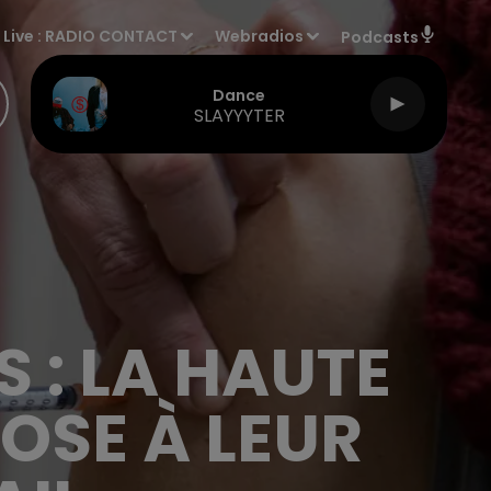
Live :
RADIO CONTACT
Webradios
Podcasts
Dance
SLAYYYTER
 : LA HAUTE
OSE À LEUR