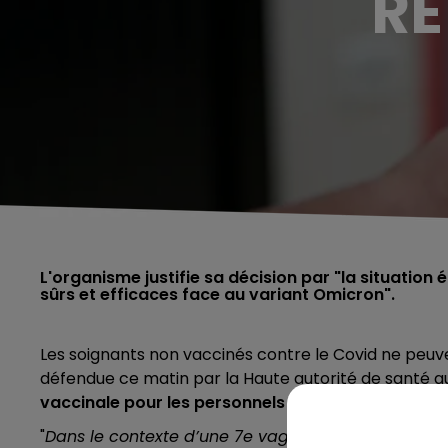
RE
L'organisme justifie sa décision par "la situation 
sûrs et efficaces face au variant Omicron".
Les soignants non vaccinés contre le Covid ne peuven
défendue ce matin par la Haute autorité de santé 
vaccinale pour les personnels de santé
. Cet avis 
"
Dans le contexte
d’une 7
e
vague
,
au vu
de l’effic