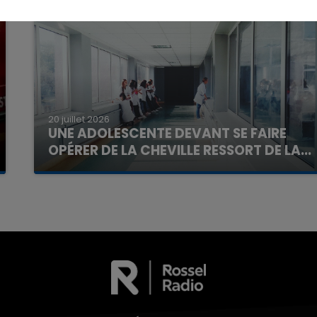
20 juillet 2026
UNE ADOLESCENTE DEVANT SE FAIRE
7h00 - 11h00
La Team de l'été
OPÉRER DE LA CHEVILLE RESSORT DE LA...
La famille a porté plainte contre la clinique qui a
reconnu sa responsabilité et présenté ses
excuses.