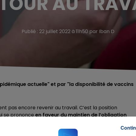
TOUR AU TRAV
Publié : 22 juillet 2022 à 11h50 par Iban D
épidémique actuelle" et par "la disponibilité de vaccins
t pas encore revenir au travail. C’est la position
qui se prononce
en faveur du maintien de l’obligation
de la HAS répond à une saisine du ministre de la Santé.
Contin
acité des vaccins et des
i
ncertitudes concernant la suite