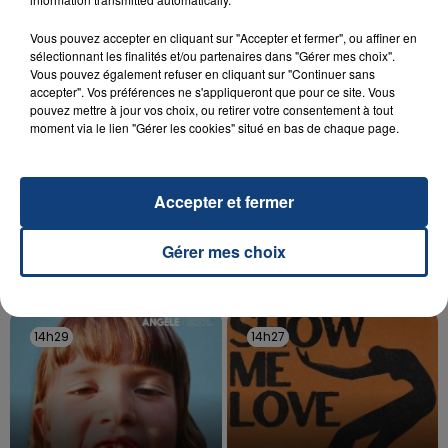
d'un liquide inflammable.
Vous pouvez accepter en cliquant sur "Accepter et fermer", ou affiner en
sélectionnant les finalités et/ou partenaires dans "Gérer mes choix".
Vous pouvez également refuser en cliquant sur "Continuer sans
accepter". Vos préférences ne s'appliqueront que pour ce site. Vous
pouvez mettre à jour vos choix, ou retirer votre consentement à tout
moment via le lien "Gérer les cookies" situé en bas de chaque page.
20 juillet 2026
UNE ADOLESCENTE DEVANT SE FAIRE
OPÉRER DE LA CHEVILLE RESSORT DE LA...
Accepter et fermer
La famille a porté plainte contre la clinique qui a
reconnu sa responsabilité et présenté ses
Gérer mes choix
excuses.
TITRES DIFFUSÉS
14h29
14h29
14h27
14h27