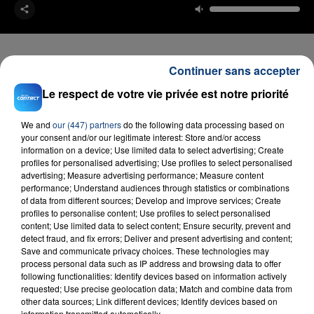
Continuer sans accepter
Le respect de votre vie privée est notre priorité
FIL D'ACTU
We and
our (447) partners
do the following data processing based on
your consent and/or our legitimate interest: Store and/or access
information on a device; Use limited data to select advertising; Create
profiles for personalised advertising; Use profiles to select personalised
advertising; Measure advertising performance; Measure content
performance; Understand audiences through statistics or combinations
of data from different sources; Develop and improve services; Create
profiles to personalise content; Use profiles to select personalised
content; Use limited data to select content; Ensure security, prevent and
23 juillet 2026
detect fraud, and fix errors; Deliver and present advertising and content;
INCENDIE MORTEL À LENS : UNE FEMME ET
Save and communicate privacy choices. These technologies may
process personal data such as IP address and browsing data to offer
SON BÉBÉ ENTRE LA VIE ET LA...
following functionalities: Identify devices based on information actively
Un homme s'est immolé par le feu après avoir
requested; Use precise geolocation data; Match and combine data from
other data sources; Link different devices; Identify devices based on
aspergé sa compagne et leur bébé de trois mois
information transmitted automatically.