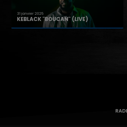
31 janvier 2025
THÉODORT "WAYEH" (LIVE)
RAD