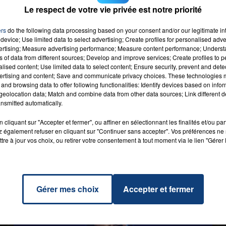
Le respect de votre vie privée est notre priorité
ers
do the following data processing based on your consent and/or our legitimate int
device; Use limited data to select advertising; Create profiles for personalised adver
vertising; Measure advertising performance; Measure content performance; Unders
ns of data from different sources; Develop and improve services; Create profiles to 
alised content; Use limited data to select content; Ensure security, prevent and detect
ertising and content; Save and communicate privacy choices. These technologies
and browsing data to offer following functionalities: Identify devices based on infor
eolocation data; Match and combine data from other data sources; Link different de
nsmitted automatically.
cliquant sur "Accepter et fermer", ou affiner en sélectionnant les finalités et/ou pa
 également refuser en cliquant sur "Continuer sans accepter". Vos préférences ne 
tre à jour vos choix, ou retirer votre consentement à tout moment via le lien "Gérer 
Gérer mes choix
Accepter et fermer