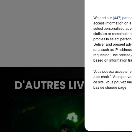
We and
our (447) partn
access information on a 
select personalised ad
statistics or combinatio
profiles to select person
Deliver and present adv
data such as IP address 
requested; Use precise g
based on information tra
Vous pouvez accepter en 
mes choix". Vous pouvez
D'AUTRES LIVES
ce site. Vous pouvez met
bas de chaque page.