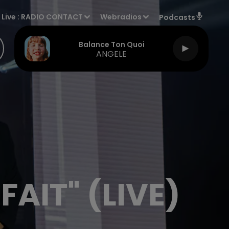
Live :
RADIO CONTACT
Webradios
Podcasts
Balance Ton Quoi
ANGELE
FAIT" (LIVE)