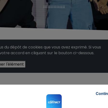
 du dépôt de cookies que vous avez exprimé. Si vous
 votre accord en cliquant sur le bouton ci-dessous.
her l'élément
Contin