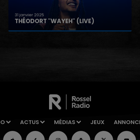
31 janvier 2025
GIMS "SOIS PAS TIMIDE" (LIVE)
IO
ACTUS
MÉDIAS
JEUX
ANNONC