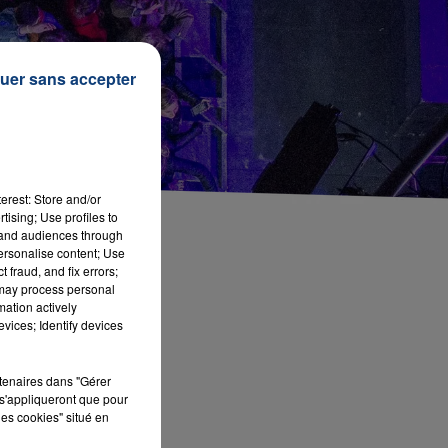
uer sans accepter
erest: Store and/or
tising; Use profiles to
tand audiences through
personalise content; Use
 fraud, and fix errors;
 may process personal
mation actively
vices; Identify devices
rtenaires dans "Gérer
s'appliqueront que pour
les cookies" situé en