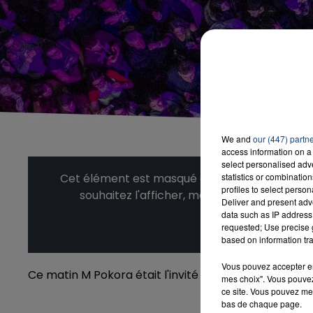
We and
our (447) partn
access information on a 
select personalised ad
statistics or combinatio
Cet élément est masqué compte-tenu du refus
profiles to select person
souhaitez l'afficher, merci de nous donner
Deliver and present adv
data such as IP address 
Affic
requested; Use precise g
based on information tra
Vous pouvez accepter en 
Ce matin M Pokora était l'invité d'Arthur & Lily dan
mes choix". Vous pouvez
ce site. Vous pouvez met
bas de chaque page.