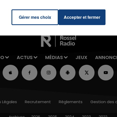
Gérer mes choix
Accepter et fermer
IO
ACTUS
MÉDIAS
JEUX
ANNONC
s Légales
Recrutement
Règlements
Gestion des 
Archives
2026
2025
2024
2023
2022