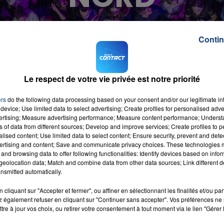
Contin
Le respect de votre vie privée est notre priorité
ers
do the following data processing based on your consent and/or our legitimate int
device; Use limited data to select advertising; Create profiles for personalised adver
vertising; Measure advertising performance; Measure content performance; Unders
ns of data from different sources; Develop and improve services; Create profiles to 
 du dépôt de cookies que vous avez exprimé. Si vous
alised content; Use limited data to select content; Ensure security, prevent and detect
 votre accord en cliquant sur le bouton ci-dessous.
ertising and content; Save and communicate privacy choices. These technologies
and browsing data to offer following functionalities: Identify devices based on infor
her l'élément
eolocation data; Match and combine data from other data sources; Link different de
nsmitted automatically.
cliquant sur "Accepter et fermer", ou affiner en sélectionnant les finalités et/ou pa
s Le Réveil du #Grand Nord sur Contact FM
 également refuser en cliquant sur "Continuer sans accepter". Vos préférences ne 
tre à jour vos choix, ou retirer votre consentement à tout moment via le lien "Gérer 