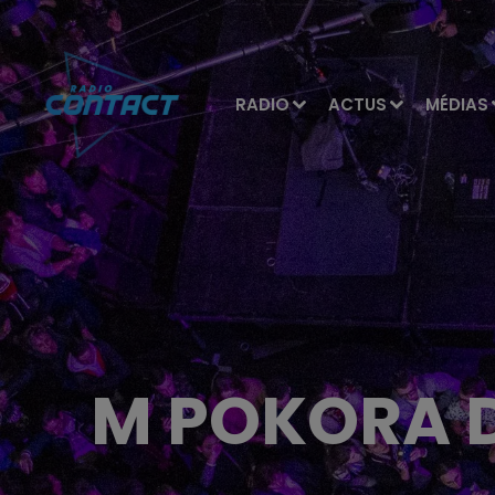
RADIO
ACTUS
MÉDIAS
M POKORA D