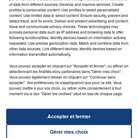
of data from different sources; Develop and improve services; Create
profiles to personalise content; Use profiles to select personalised
content; Use limited data to select content; Ensure security, prevent and
detect fraud, and fix errors; Deliver and present advertising and content;
Date :
28 juin 2019
Save and communicate privacy choices. These technologies may
Lieu :
Stade Levindrey à laon
process personal data such as IP address and browsing data to offer
following functionalities: Identify devices based on information actively
Organisateurs :
Ville de Laon & Contact FM
requested; Use precise geolocation data; Match and combine data from
Jauge :
25.000 personnes
other data sources; Link different devices; Identify devices based on
Artistes :
Bigflo & Oli, Mika, Claudio Capéo, Arcadian,
information transmitted automatically.
Petit Biscuit, Bilal Hassani, Silvan Areg, Dante
Vous pouvez accepter en cliquant sur "Accepter et fermer", ou affiner en
sélectionnant les finalités et/ou partenaires dans "Gérer mes choix".
Vous pouvez également refuser en cliquant sur "Continuer sans
accepter". Vos préférences ne s'appliqueront que pour ce site. Vous
D'AUTRES LIVES
pouvez mettre à jour vos choix, ou retirer votre consentement à tout
moment via le lien "Gérer les cookies" situé en bas de chaque page.
Accepter et fermer
Gérer mes choix