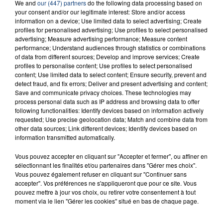
We and
our (447) partners
do the following data processing based on
your consent and/or our legitimate interest: Store and/or access
information on a device; Use limited data to select advertising; Create
LA RECETTE
profiles for personalised advertising; Use profiles to select personalised
advertising; Measure advertising performance; Measure content
performance; Understand audiences through statistics or combinations
of data from different sources; Develop and improve services; Create
profiles to personalise content; Use profiles to select personalised
Pavé d'agneau poêlé et tranches de légumes
content; Use limited data to select content; Ensure security, prevent and
snackées
detect fraud, and fix errors; Deliver and present advertising and content;
Save and communicate privacy choices. These technologies may
process personal data such as IP address and browsing data to offer
AVEC
following functionalities: Identify devices based on information actively
requested; Use precise geolocation data; Match and combine data from
other data sources; Link different devices; Identify devices based on
information transmitted automatically.
Vous pouvez accepter en cliquant sur "Accepter et fermer", ou affiner en
sélectionnant les finalités et/ou partenaires dans "Gérer mes choix".
Vous pouvez également refuser en cliquant sur "Continuer sans
accepter". Vos préférences ne s'appliqueront que pour ce site. Vous
pouvez mettre à jour vos choix, ou retirer votre consentement à tout
moment via le lien "Gérer les cookies" situé en bas de chaque page.