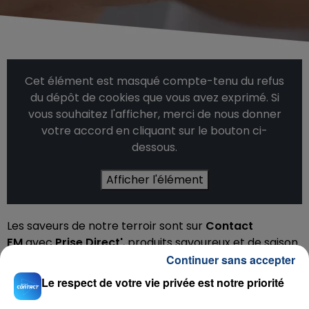
Cet élément est masqué compte-tenu du refus
du dépôt de cookies que vous avez exprimé. Si
vous souhaitez l'afficher, merci de nous donner
votre accord en cliquant sur le bouton ci-
dessous.
Afficher l'élément
Les saveurs de notre terroir sont sur
Contact
FM
avec
Prise Direct'
, produits savoureux et de saison
de nos producteurs locaux.
Continuer sans accepter
Retrouvez chaque vendredi à 08h05 une nouvelle
Le respect de votre vie privée est notre priorité
recette de cuisine avec Nico, Lily & Jackie Masse.