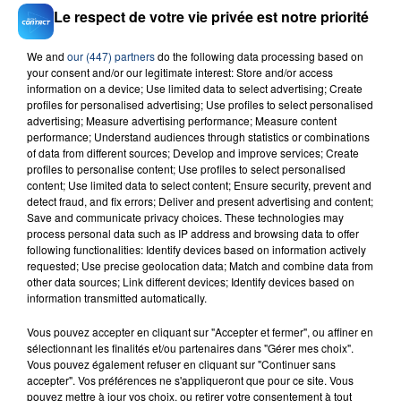
producteurs locaux.
Le respect de votre vie privée est notre priorité
Retrouvez chaque vendredi à 08h05 une nouvelle
We and
our (447) partners
do the following data processing based on
recette de cuisine avec Nico, Lily & Jackie Masse.
your consent and/or our legitimate interest: Store and/or access
information on a device; Use limited data to select advertising; Create
profiles for personalised advertising; Use profiles to select personalised
advertising; Measure advertising performance; Measure content
LA RECETTE
performance; Understand audiences through statistics or combinations
of data from different sources; Develop and improve services; Create
profiles to personalise content; Use profiles to select personalised
content; Use limited data to select content; Ensure security, prevent and
Escargots au beurre d'ail, écrasé de patate douce,
detect fraud, and fix errors; Deliver and present advertising and content;
Save and communicate privacy choices. These technologies may
étuvée de poireaux
process personal data such as IP address and browsing data to offer
following functionalities: Identify devices based on information actively
requested; Use precise geolocation data; Match and combine data from
AVEC
other data sources; Link different devices; Identify devices based on
information transmitted automatically.
Vous pouvez accepter en cliquant sur "Accepter et fermer", ou affiner en
sélectionnant les finalités et/ou partenaires dans "Gérer mes choix".
Vous pouvez également refuser en cliquant sur "Continuer sans
accepter". Vos préférences ne s'appliqueront que pour ce site. Vous
pouvez mettre à jour vos choix, ou retirer votre consentement à tout