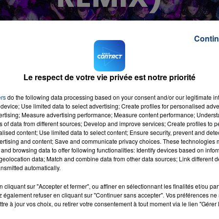
Contin
Le respect de votre vie privée est notre priorité
ers
do the following data processing based on your consent and/or our legitimate int
device; Use limited data to select advertising; Create profiles for personalised adver
vertising; Measure advertising performance; Measure content performance; Unders
ns of data from different sources; Develop and improve services; Create profiles to 
 du dépôt de cookies que vous avez exprimé. Si vous
alised content; Use limited data to select content; Ensure security, prevent and detect
 votre accord en cliquant sur le bouton ci-dessous.
ertising and content; Save and communicate privacy choices. These technologies
and browsing data to offer following functionalities: Identify devices based on infor
her l'élément
eolocation data; Match and combine data from other data sources; Link different de
nsmitted automatically.
cliquant sur "Accepter et fermer", ou affiner en sélectionnant les finalités et/ou pa
iao" remixé par Hugel.
 également refuser en cliquant sur "Continuer sans accepter". Vos préférences ne 
tre à jour vos choix, ou retirer votre consentement à tout moment via le lien "Gérer 