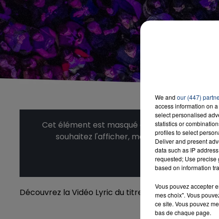
We and
our (447) partn
access information on a 
select personalised ad
statistics or combinatio
Cet élément est masqué compte-tenu du refus
profiles to select person
souhaitez l'afficher, merci de nous donner
Deliver and present adv
data such as IP address 
Affic
requested; Use precise g
based on information tra
Vous pouvez accepter en 
Découvrez la Vidéo Lyric du titre El Profesor "Bella C
mes choix". Vous pouvez
ce site. Vous pouvez met
bas de chaque page.