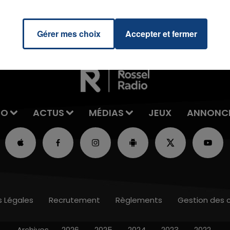
Gérer mes choix
Accepter et fermer
IO
ACTUS
MÉDIAS
JEUX
ANNONC
s Légales
Recrutement
Règlements
Gestion des 
Archives
2026
2025
2024
2023
2022