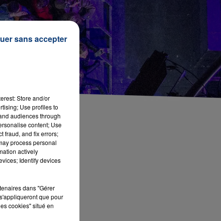
uer sans accepter
erest: Store and/or
tising; Use profiles to
tand audiences through
personalise content; Use
 fraud, and fix errors;
 may process personal
mation actively
vices; Identify devices
rtenaires dans "Gérer
s'appliqueront que pour
les cookies" situé en