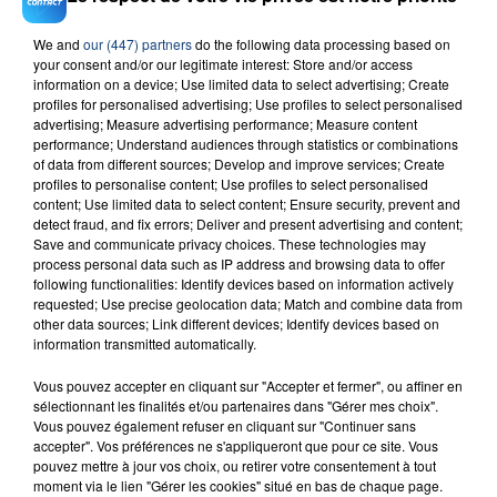
We and
our (447) partners
do the following data processing based on
your consent and/or our legitimate interest: Store and/or access
23 juillet 2026
information on a device; Use limited data to select advertising; Create
INCENDIE MORTEL À LENS : UNE FEMME ET
profiles for personalised advertising; Use profiles to select personalised
SON BÉBÉ ENTRE LA VIE ET LA...
advertising; Measure advertising performance; Measure content
performance; Understand audiences through statistics or combinations
Un homme s'est immolé par le feu après avoir
of data from different sources; Develop and improve services; Create
aspergé sa compagne et leur bébé de trois mois
profiles to personalise content; Use profiles to select personalised
d'un liquide inflammable.
content; Use limited data to select content; Ensure security, prevent and
detect fraud, and fix errors; Deliver and present advertising and content;
Save and communicate privacy choices. These technologies may
process personal data such as IP address and browsing data to offer
following functionalities: Identify devices based on information actively
requested; Use precise geolocation data; Match and combine data from
other data sources; Link different devices; Identify devices based on
information transmitted automatically.
20 juillet 2026
UNE ADOLESCENTE DEVANT SE FAIRE
Vous pouvez accepter en cliquant sur "Accepter et fermer", ou affiner en
OPÉRER DE LA CHEVILLE RESSORT DE LA...
sélectionnant les finalités et/ou partenaires dans "Gérer mes choix".
La famille a porté plainte contre la clinique qui a
Vous pouvez également refuser en cliquant sur "Continuer sans
accepter". Vos préférences ne s'appliqueront que pour ce site. Vous
reconnu sa responsabilité et présenté ses
pouvez mettre à jour vos choix, ou retirer votre consentement à tout
excuses.
moment via le lien "Gérer les cookies" situé en bas de chaque page.
TITRES DIFFUSÉS