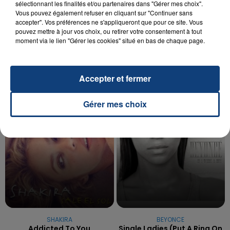
sélectionnant les finalités et/ou partenaires dans "Gérer mes choix".
Vous pouvez également refuser en cliquant sur "Continuer sans
20 juillet 2026
accepter". Vos préférences ne s'appliqueront que pour ce site. Vous
UNE ADOLESCENTE DEVANT SE FAIRE
pouvez mettre à jour vos choix, ou retirer votre consentement à tout
OPÉRER DE LA CHEVILLE RESSORT DE LA...
moment via le lien "Gérer les cookies" situé en bas de chaque page.
La famille a porté plainte contre la clinique qui a
reconnu sa responsabilité et présenté ses
excuses.
Accepter et fermer
TITRES DIFFUSÉS
Gérer mes choix
22h02
22h02
21h59
21h59
SHAKIRA
BEYONCE
Addicted To You
Single Ladies (put A Ring On