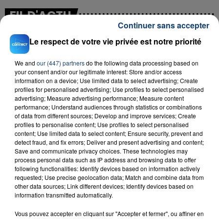
FIL D'ACTU
Continuer sans accepter
Le respect de votre vie privée est notre priorité
We and
our (447) partners
do the following data processing based on
your consent and/or our legitimate interest: Store and/or access
information on a device; Use limited data to select advertising; Create
profiles for personalised advertising; Use profiles to select personalised
advertising; Measure advertising performance; Measure content
performance; Understand audiences through statistics or combinations
23 juillet 2026
of data from different sources; Develop and improve services; Create
INCENDIE MORTEL À LENS : UNE FEMME ET
profiles to personalise content; Use profiles to select personalised
SON BÉBÉ ENTRE LA VIE ET LA...
content; Use limited data to select content; Ensure security, prevent and
detect fraud, and fix errors; Deliver and present advertising and content;
Un homme s'est immolé par le feu après avoir
Save and communicate privacy choices. These technologies may
aspergé sa compagne et leur bébé de trois mois
process personal data such as IP address and browsing data to offer
d'un liquide inflammable.
following functionalities: Identify devices based on information actively
requested; Use precise geolocation data; Match and combine data from
other data sources; Link different devices; Identify devices based on
information transmitted automatically.
Vous pouvez accepter en cliquant sur "Accepter et fermer", ou affiner en