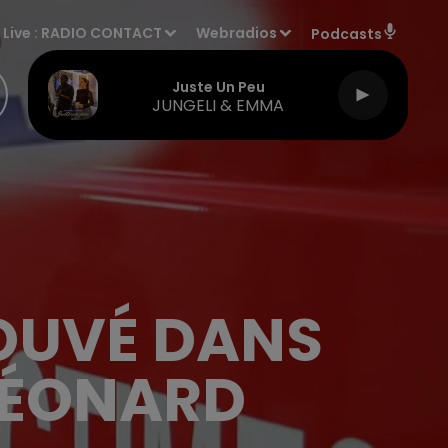
Live :
RADIO CONTACT
Webradios
Podcasts
Juste Un Peu
JUNGELI & EMMA
OUVÉ DANS
 LÉONARD