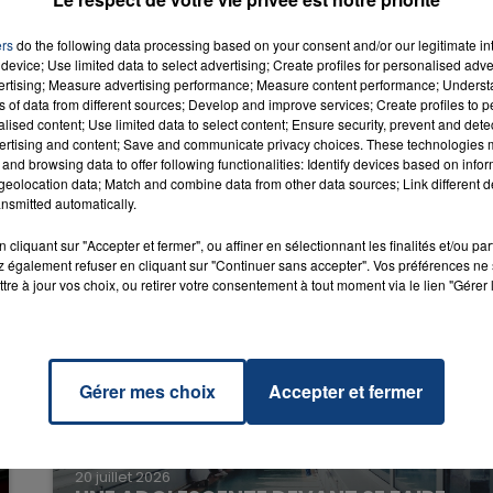
ers
do the following data processing based on your consent and/or our legitimate int
n Peu
RADIO CONTACT
device; Use limited data to select advertising; Create profiles for personalised adver
LI &
vertising; Measure advertising performance; Measure content performance; Unders
MA
ns of data from different sources; Develop and improve services; Create profiles to 
alised content; Use limited data to select content; Ensure security, prevent and detect
ertising and content; Save and communicate privacy choices. These technologies
and browsing data to offer following functionalities: Identify devices based on infor
eolocation data; Match and combine data from other data sources; Link different de
nsmitted automatically.
cliquant sur "Accepter et fermer", ou affiner en sélectionnant les finalités et/ou pa
 également refuser en cliquant sur "Continuer sans accepter". Vos préférences ne 
tre à jour vos choix, ou retirer votre consentement à tout moment via le lien "Gérer 
Gérer mes choix
Accepter et fermer
20 juillet 2026