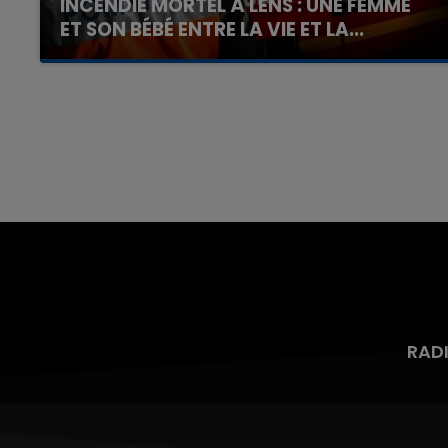
INCENDIE MORTEL À LENS : UNE FEMME
ET SON BÉBÉ ENTRE LA VIE ET LA...
Un homme s'est immolé par le feu après avoir
aspergé sa compagne et leur bébé de trois
mois d'un liquide inflammable.
RAD