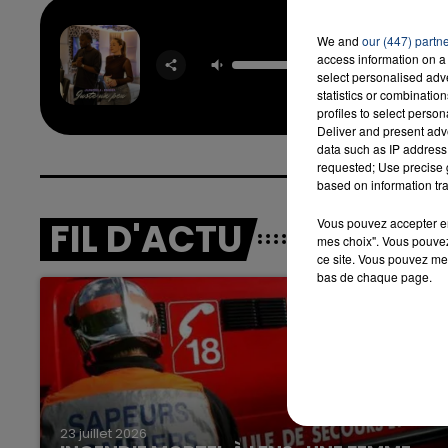
We and
our (447) partn
Juste U
access information on a 
JUNGE
select personalised ad
EM
statistics or combinatio
profiles to select person
Deliver and present adv
data such as IP address 
requested; Use precise g
based on information tra
FIL D'ACTU
Vous pouvez accepter en 
mes choix". Vous pouvez
ce site. Vous pouvez met
bas de chaque page.
23 juillet 2026