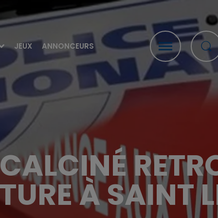
JEUX
ANNONCEURS
 CALCINÉ RETR
TURE À SAINT