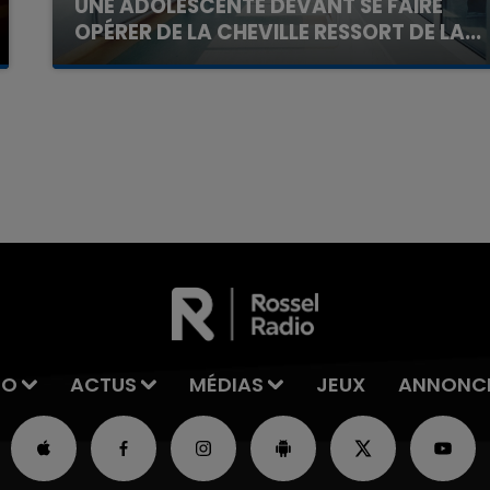
UNE ADOLESCENTE DEVANT SE FAIRE
OPÉRER DE LA CHEVILLE RESSORT DE LA...
La famille a porté plainte contre la clinique qui a
reconnu sa responsabilité et présenté ses
excuses.
7h00 - 11h00
La Team de l'été
IO
ACTUS
MÉDIAS
JEUX
ANNONC