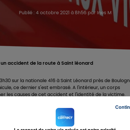
Publié : 4 octobre 2021 à 8h56 par Ines M
un accident de la route à Saint léonard
3h30 sur la nationale 416 à Saint Léonard près de Boulogn
cule, ce dernier s'est embrasé. A l'intérieur, un corps
 les causes de cet accident et l'identité de la victime.
Contin
Le respect de votre vie privée est notre priorité