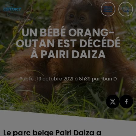
UN BÉBÉ ORANG-
OUTAN EST DÉCÉDÉ
À PAIRI DAIZA
Publié : 19 octobre 2021 à 8h39 par Iban D
Le parc belge Pairi Daiza a