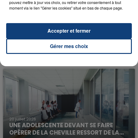
pouvez mettre à jour vos choix, ou retirer votre consentement à tout
moment via le lien "Gérer les cookies" situé en bas de chaque page.
Accepter et fermer
23 juillet 2026
Gérer mes choix
INCENDIE MORTEL À LENS : UNE FEMME ET
SON BÉBÉ ENTRE LA VIE ET LA...
Un homme s'est immolé par le feu après avoir
aspergé sa compagne et leur bébé de trois mois
d'un liquide inflammable.
20 juillet 2026
UNE ADOLESCENTE DEVANT SE FAIRE
OPÉRER DE LA CHEVILLE RESSORT DE LA...