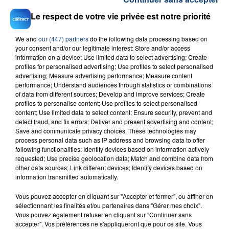
Le respect de votre vie privée est notre priorité
We and
our (447) partners
do the following data processing based on
your consent and/or our legitimate interest: Store and/or access
information on a device; Use limited data to select advertising; Create
profiles for personalised advertising; Use profiles to select personalised
advertising; Measure advertising performance; Measure content
RADIO CONTACT
performance; Understand audiences through statistics or combinations
of data from different sources; Develop and improve services; Create
Be My Valentine
profiles to personalise content; Use profiles to select personalised
THEODORA
content; Use limited data to select content; Ensure security, prevent and
detect fraud, and fix errors; Deliver and present advertising and content;
Save and communicate privacy choices. These technologies may
process personal data such as IP address and browsing data to offer
following functionalities: Identify devices based on information actively
requested; Use precise geolocation data; Match and combine data from
other data sources; Link different devices; Identify devices based on
information transmitted automatically.
FIL D'ACTU
Vous pouvez accepter en cliquant sur "Accepter et fermer", ou affiner en
sélectionnant les finalités et/ou partenaires dans "Gérer mes choix".
Vous pouvez également refuser en cliquant sur "Continuer sans
accepter". Vos préférences ne s'appliqueront que pour ce site. Vous