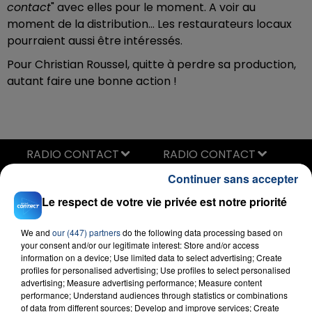
contact
" avec elles pour le moment. A voir au
moment de la distribution... Les restaurateurs locaux
pourraient aussi être intéressés.
Pour Christian Roussel, quitte à perdre sa production,
autant faire une bonne action !
RADIO CONTACT
Mi Chico
Continuer sans accepter
DJ GOJA & JASON DERULO &
MELODY
Le respect de votre vie privée est notre priorité
We and
our (447) partners
do the following data processing based on
your consent and/or our legitimate interest: Store and/or access
information on a device; Use limited data to select advertising; Create
profiles for personalised advertising; Use profiles to select personalised
advertising; Measure advertising performance; Measure content
performance; Understand audiences through statistics or combinations
of data from different sources; Develop and improve services; Create