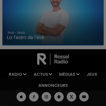
7h00 - 11h00
La Team de l'été
7h00 - 11h00
LA TEAM DE L'ÉTÉ
RADIO
ACTUS
MÉDIAS
JEUX
ANNONCEURS