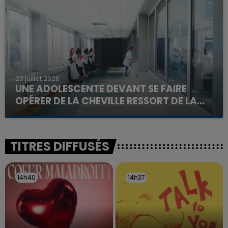
d'un liquide inflammable.
20 juillet 2026
UNE ADOLESCENTE DEVANT SE FAIRE
OPÉRER DE LA CHEVILLE RESSORT DE LA...
La famille a porté plainte contre la clinique qui a
reconnu sa responsabilité et présenté ses
excuses.
TITRES DIFFUSÉS
14h40
14h40
14h37
14h37