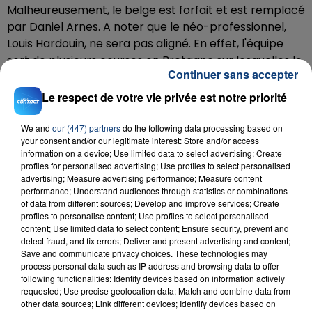
Malheureusement, le belge est forfait et est remplacé
par Daniel Arnes. A noter que le néo-professionnel,
Louis Hardouin, ne sera pas aligné. En effet, l'équipe
sort de plusieurs courses en Bretagne sur lesquelles le
Continuer sans accepter
jeune centro-ligérien courrait.
Le respect de votre vie privée est notre priorité
Pour le reste des équipes engagées, le quatrième du
Tour de France 2023 Carlos Rodriguez (Ineos
We and
our (447) partners
do the following data processing based on
Grenadier), l'ancien champion de France sacré à
your consent and/or our legitimate interest: Store and/or access
Cassel Valentin Madouas (Groupama-FDJ United),
information on a device; Use limited data to select advertising; Create
Bryan Coquard (Cofidis) et le sprinteur belge figurent
profiles for personalised advertising; Use profiles to select personalised
advertising; Measure advertising performance; Measure content
parmi les favoris de la compétition et se disputeront
performance; Understand audiences through statistics or combinations
of data from different sources; Develop and improve services; Create
profiles to personalise content; Use profiles to select personalised
content; Use limited data to select content; Ensure security, prevent and
detect fraud, and fix errors; Deliver and present advertising and content;
Save and communicate privacy choices. These technologies may
RADIO CONTACT
process personal data such as IP address and browsing data to offer
following functionalities: Identify devices based on information actively
Coeur Maladroit
requested; Use precise geolocation data; Match and combine data from
MARINE
other data sources; Link different devices; Identify devices based on