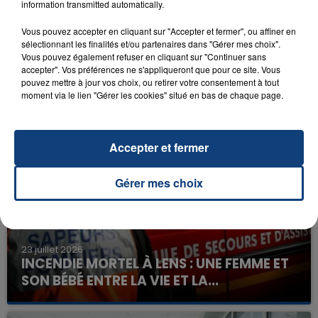
information transmitted automatically.
Vous pouvez accepter en cliquant sur "Accepter et fermer", ou affiner en
sélectionnant les finalités et/ou partenaires dans "Gérer mes choix".
Vous pouvez également refuser en cliquant sur "Continuer sans
accepter". Vos préférences ne s'appliqueront que pour ce site. Vous
pouvez mettre à jour vos choix, ou retirer votre consentement à tout
moment via le lien "Gérer les cookies" situé en bas de chaque page.
FIL D'ACTU
Accepter et fermer
Gérer mes choix
23 juillet 2026
INCENDIE MORTEL À LENS : UNE FEMME ET
SON BÉBÉ ENTRE LA VIE ET LA...
Un homme s'est immolé par le feu après avoir
aspergé sa compagne et leur bébé de trois mois