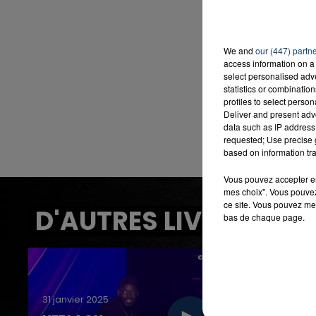
7h00 - 12h00
We and
our (447) partn
LA TEAM DU WEEK-END
access information on a 
select personalised ad
statistics or combinatio
profiles to select person
Deliver and present adv
data such as IP address 
requested; Use precise g
based on information tra
Vous pouvez accepter en 
mes choix". Vous pouvez
ce site. Vous pouvez met
D'AUTRES LIVES
bas de chaque page.
31 janvier 2025
31 janvie