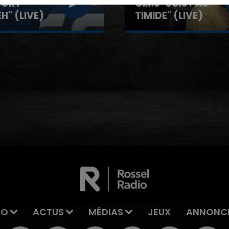
SOIS PAS
GIMS "SPIDER"
" (LIVE)
(LIVE)
IO
ACTUS
MÉDIAS
JEUX
ANNONC