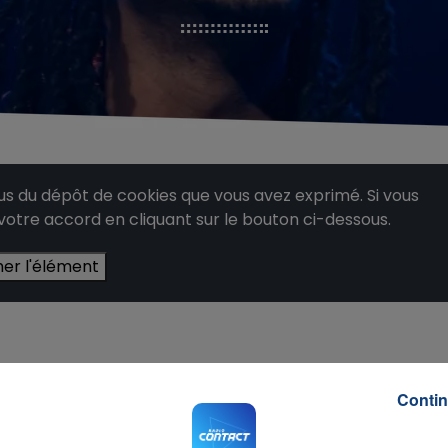
 du dépôt de cookies que vous avez exprimé. Si vous
 votre accord en cliquant sur le bouton ci-dessous.
her l'élément
Contin