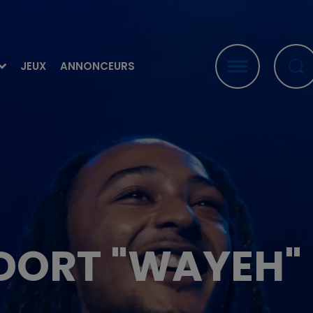
JEUX
ANNONCEURS
ORT "WAYEH" 