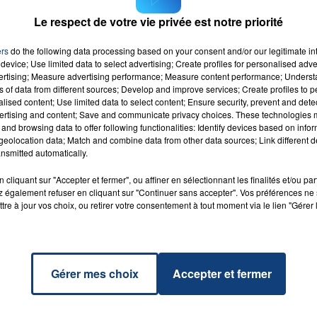
Le respect de votre vie privée est notre priorité
16h00 - 20h00
ers
do the following data processing based on your consent and/or our legitimate int
LA TEAM DU WEEK-END
device; Use limited data to select advertising; Create profiles for personalised adver
vertising; Measure advertising performance; Measure content performance; Unders
ns of data from different sources; Develop and improve services; Create profiles to 
alised content; Use limited data to select content; Ensure security, prevent and detect
ertising and content; Save and communicate privacy choices. These technologies
and browsing data to offer following functionalities: Identify devices based on infor
eolocation data; Match and combine data from other data sources; Link different de
nsmitted automatically.
cliquant sur "Accepter et fermer", ou affiner en sélectionnant les finalités et/ou pa
 également refuser en cliquant sur "Continuer sans accepter". Vos préférences ne 
tre à jour vos choix, ou retirer votre consentement à tout moment via le lien "Gérer 
Gérer mes choix
Accepter et fermer
r 2025
31 janvier 2025