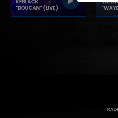
THÉODORT
GIMS "
"WAYEH" (LIVE)
TIMIDE
RAD