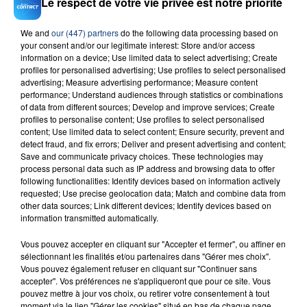
Le respect de votre vie privée est notre priorité
bonne humeur.
We and
our (447) partners
do the following data processing based on
L'info de votre région, l'actu insolite, des invités, des
your consent and/or our legitimate interest: Store and/or access
jeux, le remboursement de vos courses et le meilleur
information on a device; Use limited data to select advertising; Create
mix Contact FM.
profiles for personalised advertising; Use profiles to select personalised
advertising; Measure advertising performance; Measure content
performance; Understand audiences through statistics or combinations
of data from different sources; Develop and improve services; Create
profiles to personalise content; Use profiles to select personalised
content; Use limited data to select content; Ensure security, prevent and
detect fraud, and fix errors; Deliver and present advertising and content;
Save and communicate privacy choices. These technologies may
process personal data such as IP address and browsing data to offer
following functionalities: Identify devices based on information actively
TITRES DIFFUSÉS
requested; Use precise geolocation data; Match and combine data from
other data sources; Link different devices; Identify devices based on
information transmitted automatically.
9h06
9h06
9h03
9h03
Vous pouvez accepter en cliquant sur "Accepter et fermer", ou affiner en
sélectionnant les finalités et/ou partenaires dans "Gérer mes choix".
Vous pouvez également refuser en cliquant sur "Continuer sans
accepter". Vos préférences ne s'appliqueront que pour ce site. Vous
pouvez mettre à jour vos choix, ou retirer votre consentement à tout
moment via le lien "Gérer les cookies" situé en bas de chaque page.