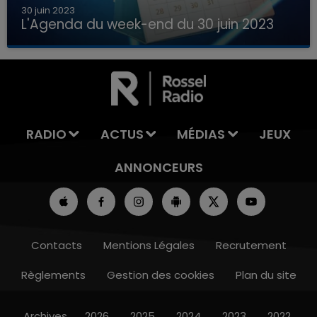
30 juin 2023
L'Agenda du week-end du 30 juin 2023
Que faire ce week-end dans les hauts-de-
7h00 - 12h00
France, la Marne et les Ardennes ?
LA TEAM DU WEEK-END
RADIO
ACTUS
MÉDIAS
JEUX
ANNONCEURS
Contacts
Mentions Légales
Recrutement
Règlements
Gestion des cookies
Plan du site
Archives
2026
2025
2024
2023
2022