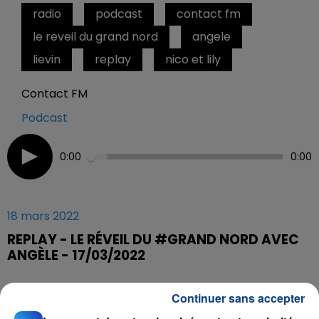
radio
podcast
contact fm
le reveil du grand nord
angele
lievin
replay
nico et lily
Contact FM
Podcast
0:00
0:00
18 mars 2022
REPLAY - LE RÉVEIL DU #GRAND NORD AVEC
ANGÈLE - 17/03/2022
Continuer sans accepter
Chaque matin, de 6h à 9h30 retrouvez l'équipe du
Réveil du #Grand Nord pour attaquer votre journée de