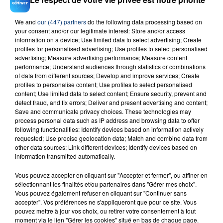
L'info de votre région, l'actu insolite, des invités, des
We and
our (447) partners
do the following data processing based on
jeux, le remboursement de vos courses et le meilleur
your consent and/or our legitimate interest: Store and/or access
mix Contact FM.
information on a device; Use limited data to select advertising; Create
profiles for personalised advertising; Use profiles to select personalised
advertising; Measure advertising performance; Measure content
performance; Understand audiences through statistics or combinations
of data from different sources; Develop and improve services; Create
profiles to personalise content; Use profiles to select personalised
content; Use limited data to select content; Ensure security, prevent and
detect fraud, and fix errors; Deliver and present advertising and content;
Save and communicate privacy choices. These technologies may
process personal data such as IP address and browsing data to offer
TITRES DIFFUSÉS
following functionalities: Identify devices based on information actively
requested; Use precise geolocation data; Match and combine data from
other data sources; Link different devices; Identify devices based on
18h38
18h38
18h31
18h31
information transmitted automatically.
Vous pouvez accepter en cliquant sur "Accepter et fermer", ou affiner en
sélectionnant les finalités et/ou partenaires dans "Gérer mes choix".
Vous pouvez également refuser en cliquant sur "Continuer sans
accepter". Vos préférences ne s'appliqueront que pour ce site. Vous
pouvez mettre à jour vos choix, ou retirer votre consentement à tout
moment via le lien "Gérer les cookies" situé en bas de chaque page.