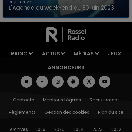
30 juin 2023
L'Agenda du week-end du 30 juin 2023
Que faire ce week-end dans les hauts-de-
7h00 - 11h00
France, la Marne et les Ardennes ?
LA TEAM DE L'ÉTÉ
RADIO
ACTUS
MÉDIAS
JEUX
ANNONCEURS
Contacts
Mentions Légales
Recrutement
Règlements
Gestion des cookies
Plan du site
Archives
2026
2025
2024
2023
2022