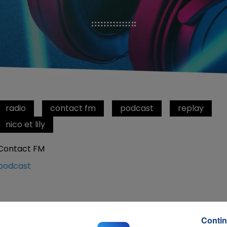
radio
contact fm
podcast
replay
nico et lily
Contact FM
podcast
Contin