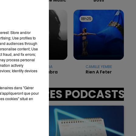
18h28
18h28
18h25
18h25
7h00 - 12h00
LA TEAM DU WEEK-END
erest: Store and/or
tising; Use profiles to
tand audiences through
:00
personalise content; Use
 fraud, and fix errors;
 may process personal
mation actively
LADY GAGA
CAMILLE YEMBE
vices; Identify devices
Abracadabra
Rien A Feter
rtenaires dans "Gérer
AUTRES PODCASTS
s'appliqueront que pour
les cookies" situé en