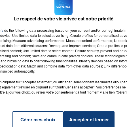
Le respect de votre vie privée est notre priorité
16h00 - 20h00
LA TEAM DU WEEK-END
ers
do the following data processing based on your consent and/or our legitimate int
device; Use limited data to select advertising; Create profiles for personalised adver
vertising; Measure advertising performance; Measure content performance; Unders
0
ns of data from different sources; Develop and improve services; Create profiles to 
alised content; Use limited data to select content; Ensure security, prevent and detect
ertising and content; Save and communicate privacy choices. These technologies
and browsing data to offer following functionalities: Identify devices based on infor
eolocation data; Match and combine data from other data sources; Link different de
nsmitted automatically.
03/2022
cliquant sur "Accepter et fermer", ou affiner en sélectionnant les finalités et/ou pa
 également refuser en cliquant sur "Continuer sans accepter". Vos préférences ne 
éveil du #Grand Nord pour attaquer votre journée de
tre à jour vos choix, ou retirer votre consentement à tout moment via le lien "Gérer 
es jeux, le remboursement de vos courses et le meilleur mix
Gérer mes choix
Accepter et fermer