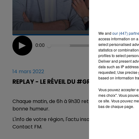
7h00 - 12h00
LA TEAM DU WEEK-END
We and
our (447) partn
access information on a 
select personalised ad
0:00
statistics or combinatio
profiles to select person
Deliver and present adv
data such as IP address 
14 mars 2022
requested; Use precise g
based on information tra
REPLAY - LE RÉVEIL DU #GRAND NORD - 14/
Vous pouvez accepter en 
mes choix". Vous pouvez
Chaque matin, de 6h à 9h30 retrouvez l'équipe du R
ce site. Vous pouvez met
bas de chaque page.
bonne humeur.
L'info de votre région, l'actu insolite, des invités, d
Contact FM.