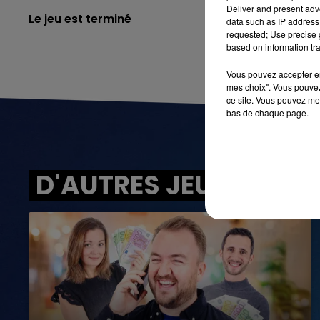
Deliver and present adv
Le jeu est terminé
data such as IP address 
requested; Use precise g
based on information tra
Vous pouvez accepter en 
mes choix". Vous pouvez
ce site. Vous pouvez met
bas de chaque page.
D'AUTRES JEUX