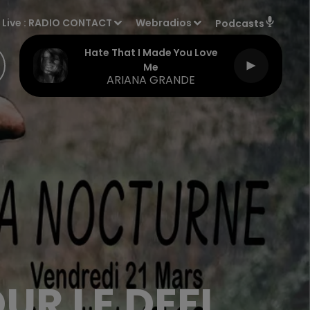
Live :
RADIO CONTACT
Webradios
Podcasts
Hate That I Made You Love
Me
ARIANA GRANDE
R LE DEFI