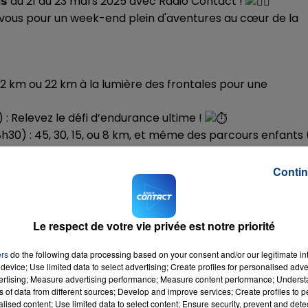
 𝗟𝗶𝗹𝗹𝗼𝗶𝘀 du 21 au 23 mars 2025 avec Radio Contact !
-vous pour un week-end plein d'aventures au cœur de la
 - 12h00
16h00 - 2
DU WEEK-END
LA TEAM DU 
12 km ou 22 km à la lumière des frontales pour une
) : Relevez le défi d’endurance ultime !
h30) : 45, 30, 15, ou 8 km, et même des parcours enfants 
Contin
ls Lillois !
Le respect de votre vie privée est notre priorité
6.8000
au signal de Morgan ! Multipliez vos chances en
ers
do the following data processing based on your consent and/or our legitimate int
device; Use limited data to select advertising; Create profiles for personalised adver
vertising; Measure advertising performance; Measure content performance; Unders
ns of data from different sources; Develop and improve services; Create profiles to 
alised content; Use limited data to select content; Ensure security, prevent and detect