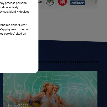
 may process personal
mation actively
vices; Identify devices
rtenaires dans "Gérer
s'appliqueront que pour
les cookies" situé en
1er août 2026