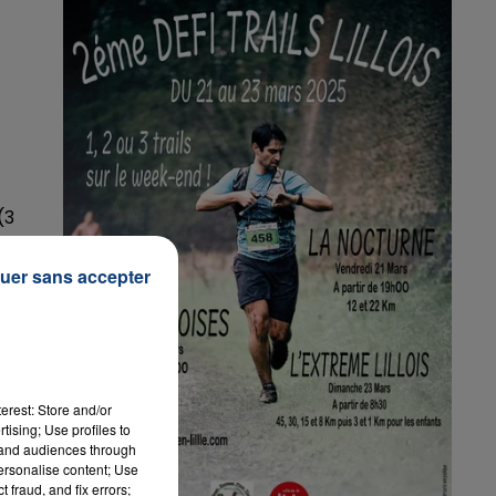
0h00
7h00 - 12h00
WEEK-END
LA TEAM DU WE
(3
uer sans accepter
erest: Store and/or
tising; Use profiles to
tand audiences through
personalise content; Use
 fraud, and fix errors;