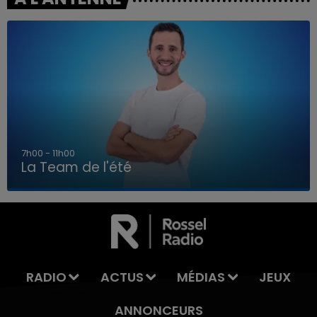
7h00 - 11h00
La Team de l'été
7h00 - 11h00
LA TEAM DE L'ÉTÉ
RADIO
ACTUS
MÉDIAS
JEUX
ANNONCEURS