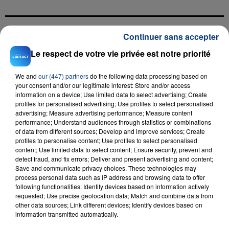
Continuer sans accepter
FIL D'ACTU
Le respect de votre vie privée est notre priorité
We and
our (447) partners
do the following data processing based on
your consent and/or our legitimate interest: Store and/or access
information on a device; Use limited data to select advertising; Create
profiles for personalised advertising; Use profiles to select personalised
advertising; Measure advertising performance; Measure content
performance; Understand audiences through statistics or combinations
of data from different sources; Develop and improve services; Create
profiles to personalise content; Use profiles to select personalised
23 juillet 2026
content; Use limited data to select content; Ensure security, prevent and
INCENDIE MORTEL À LENS : UNE FEMME ET
detect fraud, and fix errors; Deliver and present advertising and content;
SON BÉBÉ ENTRE LA VIE ET LA...
Save and communicate privacy choices. These technologies may
process personal data such as IP address and browsing data to offer
Un homme s'est immolé par le feu après avoir
following functionalities: Identify devices based on information actively
aspergé sa compagne et leur bébé de trois mois
requested; Use precise geolocation data; Match and combine data from
d'un liquide inflammable.
other data sources; Link different devices; Identify devices based on
information transmitted automatically.