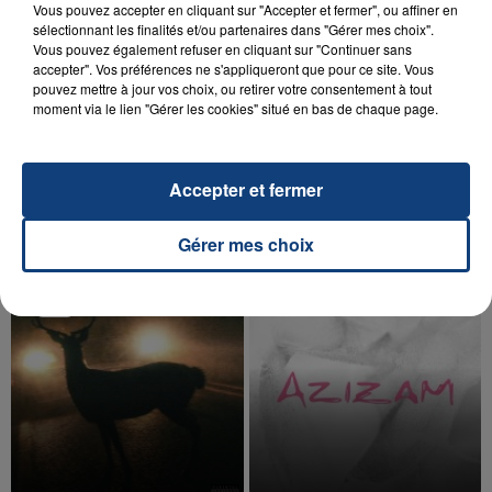
Vous pouvez accepter en cliquant sur "Accepter et fermer", ou affiner en
sélectionnant les finalités et/ou partenaires dans "Gérer mes choix".
Vous pouvez également refuser en cliquant sur "Continuer sans
accepter". Vos préférences ne s'appliqueront que pour ce site. Vous
pouvez mettre à jour vos choix, ou retirer votre consentement à tout
20 juillet 2026
moment via le lien "Gérer les cookies" situé en bas de chaque page.
UNE ADOLESCENTE DEVANT SE FAIRE
OPÉRER DE LA CHEVILLE RESSORT DE LA...
La famille a porté plainte contre la clinique qui a
Accepter et fermer
reconnu sa responsabilité et présenté ses
excuses.
TITRES DIFFUSÉS
Gérer mes choix
11h06
11h06
11h04
11h04