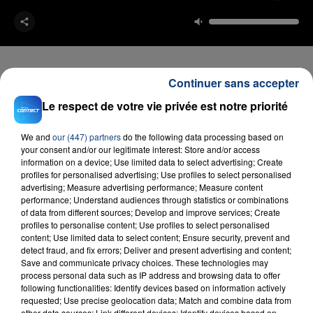
Continuer sans accepter
Le respect de votre vie privée est notre priorité
FIL D'ACTU
We and
our (447) partners
do the following data processing based on
your consent and/or our legitimate interest: Store and/or access
information on a device; Use limited data to select advertising; Create
profiles for personalised advertising; Use profiles to select personalised
advertising; Measure advertising performance; Measure content
performance; Understand audiences through statistics or combinations
of data from different sources; Develop and improve services; Create
profiles to personalise content; Use profiles to select personalised
content; Use limited data to select content; Ensure security, prevent and
23 juillet 2026
detect fraud, and fix errors; Deliver and present advertising and content;
INCENDIE MORTEL À LENS : UNE FEMME ET
Save and communicate privacy choices. These technologies may
process personal data such as IP address and browsing data to offer
SON BÉBÉ ENTRE LA VIE ET LA...
following functionalities: Identify devices based on information actively
Un homme s'est immolé par le feu après avoir
requested; Use precise geolocation data; Match and combine data from
other data sources; Link different devices; Identify devices based on