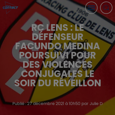
RC LENS : LE
DÉFENSEUR
FACUNDO MEDINA
POURSUIVI POUR
DES VIOLENCES
CONJUGALES LE
SOIR DU RÉVEILLON
Publié : 27 décembre 2021 à 10h50 par Julie D