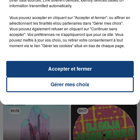
aspergé sa compagne et leur bébé de trois mois
information transmitted automatically.
d'un liquide inflammable.
Vous pouvez accepter en cliquant sur "Accepter et fermer", ou affiner en
sélectionnant les finalités et/ou partenaires dans "Gérer mes choix".
Vous pouvez également refuser en cliquant sur "Continuer sans
accepter". Vos préférences ne s'appliqueront que pour ce site. Vous
pouvez mettre à jour vos choix, ou retirer votre consentement à tout
moment via le lien "Gérer les cookies" situé en bas de chaque page.
20 juillet 2026
UNE ADOLESCENTE DEVANT SE FAIRE
OPÉRER DE LA CHEVILLE RESSORT DE LA...
Accepter et fermer
La famille a porté plainte contre la clinique qui a
reconnu sa responsabilité et présenté ses
Gérer mes choix
excuses.
TITRES DIFFUSÉS
6h19
6h19
6h17
6h17