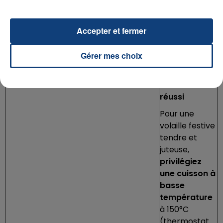
La recette qui pourrait vous plaire
Accepter et fermer
Essayez notre savoureuse recette de
Chapon de
Noël et Pommes Grenailles
!
Gérer mes choix
Nos conseils
pour un plat
de résistance
réussi
Pour une
volaille festive
tendre et
juteuse,
privilégiez
une cuisson à
basse
température
à 150°C
(thermostat