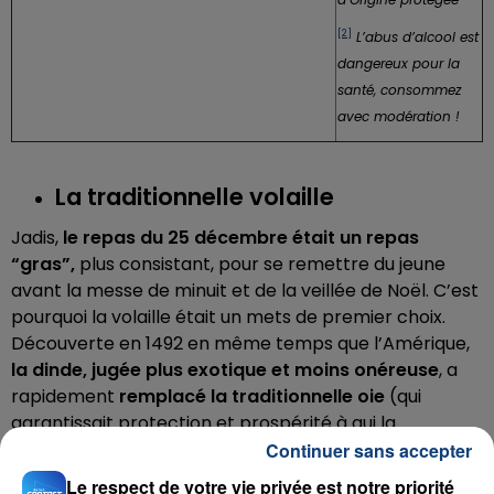
[2]
L’abus d’alcool est
dangereux pour la
santé, consommez
avec modération !
La traditionnelle volaille
Jadis,
le repas du 25 décembre était un repas
“gras”,
plus consistant, pour se remettre du jeune
avant la messe de minuit et de la veillée de Noël. C’est
pourquoi la volaille était un mets de premier choix.
Découverte en 1492 en même temps que l’Amérique,
la dinde, jugée plus exotique et moins onéreuse
, a
rapidement
remplacé la traditionnelle oie
(qui
garantissait protection et prospérité à qui la
consommait) sur les
tables de Noël européennes
.
Continuer sans accepter
Aujourd’hui, on aime déguster une
grande variété de
Le respect de votre vie privée est notre priorité