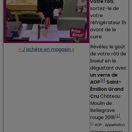
votre rôti
,
sortez-le de
votre
réfrigérateur 1h
avant de le
cuire.
Révélez le goût
> J'achète en magasin <
de votre rôti de
boeuf en le
dégustant avec
un verre de
[1]
AOP
Saint-
Émilion Grand
Cru
Château
Moulin de
Bellegrave
[2]
rouge 2018
.
[1]
AOP : Appellation
d’Origine protégée