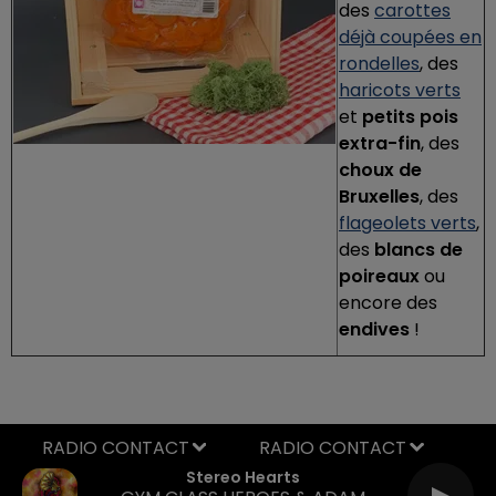
des
carottes
déjà coupées en
rondelles
, des
haricots verts
et
petits pois
extra-fin
, des
choux de
Bruxelles
, des
flageolets verts
,
des
blancs de
poireaux
ou
encore des
endives
!
RADIO CONTACT
Stereo Hearts