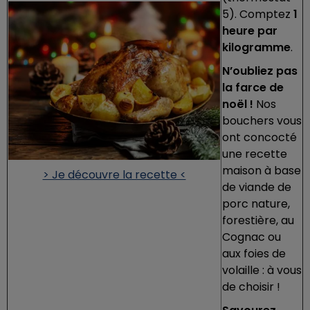
5). Comptez
1
heure par
kilogramme
.
N’oubliez pas
la farce de
noël !
Nos
bouchers vous
ont concocté
une recette
maison à base
> Je découvre la recette <
de viande de
porc nature,
forestière, au
Cognac ou
aux foies de
volaille : à vous
de choisir !