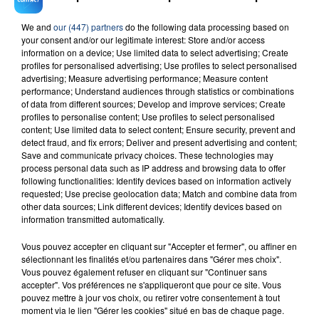
volailles
pendant les fêtes tels que chapons, pintades
et même canards.
We and
our (447) partners
do the following data processing based on
your consent and/or our legitimate interest: Store and/or access
information on a device; Use limited data to select advertising; Create
profiles for personalised advertising; Use profiles to select personalised
De la volaille 100%
advertising; Measure advertising performance; Measure content
performance; Understand audiences through statistics or combinations
locale chez Prise
of data from different sources; Develop and improve services; Create
direct’
profiles to personalise content; Use profiles to select personalised
content; Use limited data to select content; Ensure security, prevent and
Découvrez les
detect fraud, and fix errors; Deliver and present advertising and content;
dindes, pintades
Save and communicate privacy choices. These technologies may
et chapons
de
process personal data such as IP address and browsing data to offer
following functionalities: Identify devices based on information actively
l’
Association des
requested; Use precise geolocation data; Match and combine data from
éleveurs de
other data sources; Link different devices; Identify devices based on
volailles du Haut
information transmitted automatically.
Pays Wirwignes
Vous pouvez accepter en cliquant sur "Accepter et fermer", ou affiner en
(62)
!
sélectionnant les finalités et/ou partenaires dans "Gérer mes choix".
Vous pouvez également refuser en cliquant sur "Continuer sans
accepter". Vos préférences ne s'appliqueront que pour ce site. Vous
pouvez mettre à jour vos choix, ou retirer votre consentement à tout
moment via le lien "Gérer les cookies" situé en bas de chaque page.