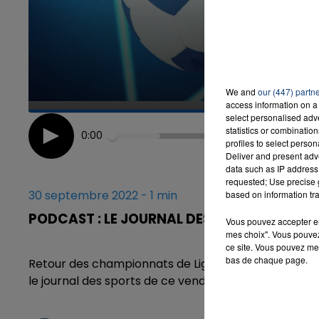
We and
our (447) partn
access information on a 
select personalised ad
statistics or combinatio
0:00
profiles to select person
Deliver and present adv
data such as IP address 
requested; Use precise g
30 septembre 2022 - 1 min
based on information tra
PODCAST : LE JOURNAL DES SPORTS DU VEN
Vous pouvez accepter en 
mes choix". Vous pouvez
ce site. Vous pouvez met
bas de chaque page.
Retour des championnats de Ligue 1 ou Ligue 2, le der
le journal des sports de ce vendredi 30 septembre 2