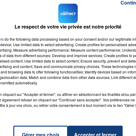
Contin
Le respect de votre vie privée est notre priorité
ers
do the following data processing based on your consent and/or our legitimate int
device; Use limited data to select advertising; Create profiles for personalised adver
vertising; Measure advertising performance; Measure content performance; Unders
ns of data from different sources; Develop and improve services; Create profiles to 
1 
alised content; Use limited data to select content; Ensure security, prevent and detect
ertising and content; Save and communicate privacy choices. These technologies
and browsing data to offer following functionalities: Identify devices based on infor
eolocation data; Match and combine data from other data sources; Link different de
nsmitted automatically.
DREDI 30 SEPTEMBRE
cliquant sur "Accepter et fermer", ou affiner en sélectionnant les finalités et/ou pa
 également refuser en cliquant sur "Continuer sans accepter". Vos préférences ne 
tre à jour vos choix, ou retirer votre consentement à tout moment via le lien "Gérer 
by ce soir en basket entre Lille et Saint-Quentin, c'est d
022.
Gérer mes choix
Accepter et fermer