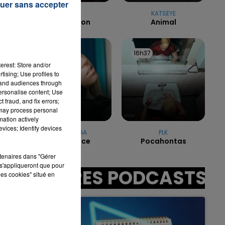
uer sans accepter
ANGELE
KATSEYE
Oui Ou Non
Animal
7h00 - 11h00
LA TEAM DE L'ÉTÉ
16h40
16h40
16h37
16h37
erest: Store and/or
tising; Use profiles to
tand audiences through
personalise content; Use
min
 fraud, and fix errors;
 may process personal
mation actively
vices; Identify devices
LADY GAGA
PLK
Poker Face
Pocahontas
rtenaires dans "Gérer
s'appliqueront que pour
AUTRES PODCASTS
les cookies" situé en
ans