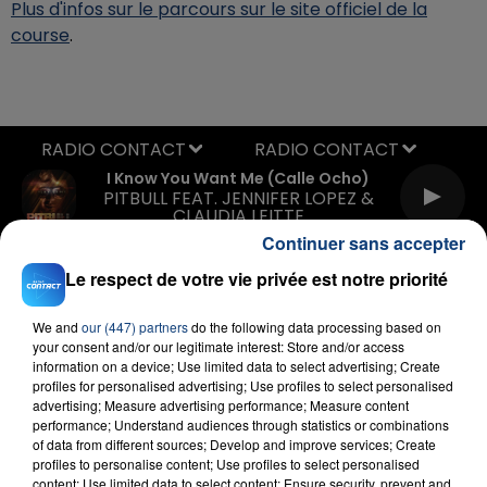
Plus d'infos sur le parcours sur le site officiel de la
course
.
RADIO CONTACT
I Know You Want Me (calle Ocho)
PITBULL FEAT. JENNIFER LOPEZ &
CLAUDIA LEITTE
Continuer sans accepter
Le respect de votre vie privée est notre priorité
We and
our (447) partners
do the following data processing based on
your consent and/or our legitimate interest: Store and/or access
information on a device; Use limited data to select advertising; Create
profiles for personalised advertising; Use profiles to select personalised
FIL D'ACTU
advertising; Measure advertising performance; Measure content
performance; Understand audiences through statistics or combinations
of data from different sources; Develop and improve services; Create
profiles to personalise content; Use profiles to select personalised
content; Use limited data to select content; Ensure security, prevent and