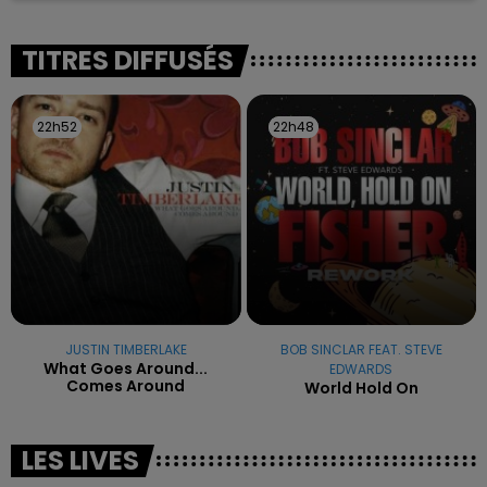
reconnu sa responsabilité et présenté ses
excuses.
TITRES DIFFUSÉS
22h52
22h52
22h48
22h48
JUSTIN TIMBERLAKE
BOB SINCLAR FEAT. STEVE
What Goes Around...
EDWARDS
Comes Around
World Hold On
LES LIVES