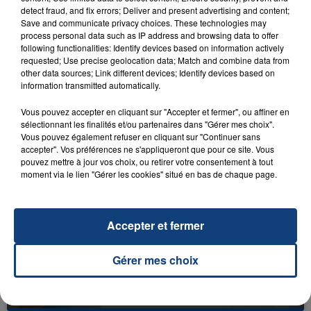
detect fraud, and fix errors; Deliver and present advertising and content;
Save and communicate privacy choices. These technologies may
process personal data such as IP address and browsing data to offer
following functionalities: Identify devices based on information actively
requested; Use precise geolocation data; Match and combine data from
other data sources; Link different devices; Identify devices based on
23 juillet 2026
information transmitted automatically.
INCENDIE MORTEL À LENS : UNE FEMME ET
SON BÉBÉ ENTRE LA VIE ET LA...
Vous pouvez accepter en cliquant sur "Accepter et fermer", ou affiner en
sélectionnant les finalités et/ou partenaires dans "Gérer mes choix".
Un homme s'est immolé par le feu après avoir
Vous pouvez également refuser en cliquant sur "Continuer sans
aspergé sa compagne et leur bébé de trois mois
accepter". Vos préférences ne s'appliqueront que pour ce site. Vous
pouvez mettre à jour vos choix, ou retirer votre consentement à tout
d'un liquide inflammable.
moment via le lien "Gérer les cookies" situé en bas de chaque page.
Accepter et fermer
20 juillet 2026
Gérer mes choix
UNE ADOLESCENTE DEVANT SE FAIRE
OPÉRER DE LA CHEVILLE RESSORT DE LA...
La famille a porté plainte contre la clinique qui a