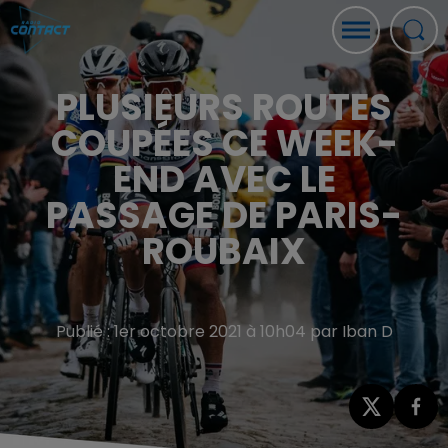
PLUSIEURS ROUTES
COUPÉES CE WEEK-
END AVEC LE
PASSAGE DE PARIS-
ROUBAIX
Publié : 1er octobre 2021 à 10h04 par Iban D