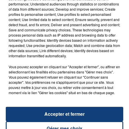
performance; Understand audiences through statistics or combinations
of data from different sources; Develop and improve services; Create
profiles to personalise content; Use profiles to select personalised
content; Use limited data to select content; Ensure security, prevent and
detect fraud, and fix errors; Deliver and present advertising and content;
Save and communicate privacy choices. These technologies may
process personal data such as IP address and browsing data to offer
following functionalities: Identify devices based on information actively
23 juillet 2026
requested; Use precise geolocation data; Match and combine data from
INCENDIE MORTEL À LENS : UNE FEMME ET
other data sources; Link different devices; Identify devices based on
information transmitted automatically.
SON BÉBÉ ENTRE LA VIE ET LA...
Un homme s'est immolé par le feu après avoir
Vous pouvez accepter en cliquant sur "Accepter et fermer", ou affiner en
aspergé sa compagne et leur bébé de trois mois
sélectionnant les finalités et/ou partenaires dans "Gérer mes choix".
Vous pouvez également refuser en cliquant sur "Continuer sans
d'un liquide inflammable.
accepter". Vos préférences ne s'appliqueront que pour ce site. Vous
pouvez mettre à jour vos choix, ou retirer votre consentement à tout
moment via le lien "Gérer les cookies" situé en bas de chaque page.
Accepter et fermer
20 juillet 2026
UNE ADOLESCENTE DEVANT SE FAIRE
Gérer mes choix