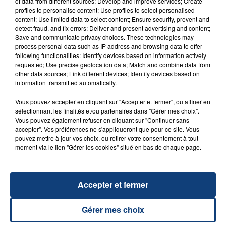
of data from different sources; Develop and improve services; Create
profiles to personalise content; Use profiles to select personalised
content; Use limited data to select content; Ensure security, prevent and
detect fraud, and fix errors; Deliver and present advertising and content;
Save and communicate privacy choices. These technologies may
process personal data such as IP address and browsing data to offer
23 juillet 2026
following functionalities: Identify devices based on information actively
INCENDIE MORTEL À LENS : UNE FEMME ET
requested; Use precise geolocation data; Match and combine data from
SON BÉBÉ ENTRE LA VIE ET LA...
other data sources; Link different devices; Identify devices based on
information transmitted automatically.
Un homme s'est immolé par le feu après avoir
aspergé sa compagne et leur bébé de trois mois
Vous pouvez accepter en cliquant sur "Accepter et fermer", ou affiner en
d'un liquide inflammable.
sélectionnant les finalités et/ou partenaires dans "Gérer mes choix".
Vous pouvez également refuser en cliquant sur "Continuer sans
accepter". Vos préférences ne s'appliqueront que pour ce site. Vous
pouvez mettre à jour vos choix, ou retirer votre consentement à tout
moment via le lien "Gérer les cookies" situé en bas de chaque page.
20 juillet 2026
Accepter et fermer
UNE ADOLESCENTE DEVANT SE FAIRE
OPÉRER DE LA CHEVILLE RESSORT DE LA...
Gérer mes choix
La famille a porté plainte contre la clinique qui a
reconnu sa responsabilité et présenté ses