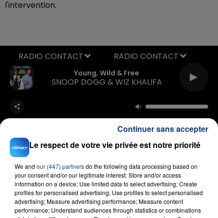
l'intervention.
RADIO CONTACT
Young, Wild & Free
SNOOP DOGG & WIZ KHALIFA
Continuer sans accepter
Le respect de votre vie privée est notre priorité
We and
our (447) partners
do the following data processing based on
FIL D'ACTU
your consent and/or our legitimate interest: Store and/or access
information on a device; Use limited data to select advertising; Create
profiles for personalised advertising; Use profiles to select personalised
advertising; Measure advertising performance; Measure content
performance; Understand audiences through statistics or combinations