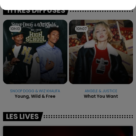
excuses.
TITRES DIFFUSÉS
10h10
10h10
10h07
10h07
SNOOP DOGG & WIZ KHALIFA
ANGELE & JUSTICE
Young, Wild & Free
What You Want
LES LIVES