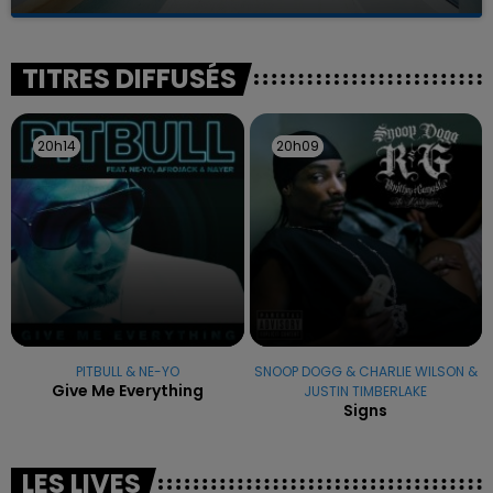
La famille a porté plainte contre la clinique qui a
reconnu sa responsabilité et présenté ses
excuses.
TITRES DIFFUSÉS
20h14
20h14
20h09
20h09
PITBULL & NE-YO
SNOOP DOGG & CHARLIE WILSON &
Give Me Everything
JUSTIN TIMBERLAKE
Signs
LES LIVES