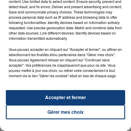
content; Use limited data to select content; Ensure security, prevent and
detect fraud, and fix errors; Deliver and present advertising and content;
Save and communicate privacy choices. These technologies may
process personal data such as IP address and browsing data to offer
following functionalities: Identify devices based on information actively
requested; Use precise geolocation data; Match and combine data from
other data sources; Link different devices; Identify devices based on
information transmitted automatically.
23 juillet 2026
INCENDIE MORTEL À LENS : UNE FEMME ET
Vous pouvez accepter en cliquant sur "Accepter et fermer", ou affiner en
SON BÉBÉ ENTRE LA VIE ET LA...
sélectionnant les finalités et/ou partenaires dans "Gérer mes choix".
Un homme s'est immolé par le feu après avoir
Vous pouvez également refuser en cliquant sur "Continuer sans
accepter". Vos préférences ne s'appliqueront que pour ce site. Vous
aspergé sa compagne et leur bébé de trois mois
pouvez mettre à jour vos choix, ou retirer votre consentement à tout
d'un liquide inflammable.
moment via le lien "Gérer les cookies" situé en bas de chaque page.
Accepter et fermer
Gérer mes choix
20 juillet 2026
UNE ADOLESCENTE DEVANT SE FAIRE
OPÉRER DE LA CHEVILLE RESSORT DE LA...