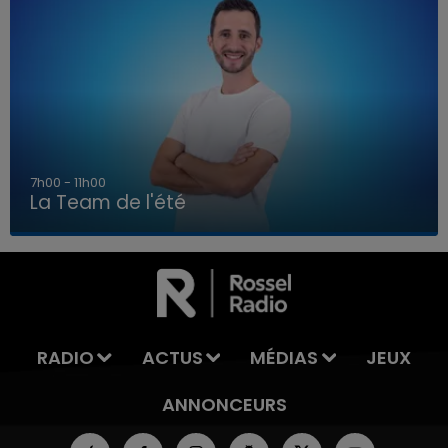
7h00 - 11h00
La Team de l'été
7h00 - 11h00
LA TEAM DE L'ÉTÉ
RADIO
ACTUS
MÉDIAS
JEUX
ANNONCEURS