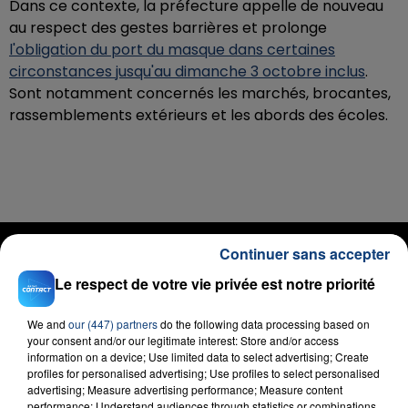
Dans ce contexte, la préfecture appelle de nouveau
au respect des gestes barrières et prolonge
l'obligation du port du masque dans certaines
circonstances jusqu'au dimanche 3 octobre inclus
.
Sont notamment concernés les marchés, brocantes,
rassemblements extérieurs et les abords des écoles.
RADIO CONTACT
Continuer sans accepter
Attention
Le respect de votre vie privée est notre priorité
CHARLIE PUTH
We and
our (447) partners
do the following data processing based on
your consent and/or our legitimate interest: Store and/or access
information on a device; Use limited data to select advertising; Create
profiles for personalised advertising; Use profiles to select personalised
advertising; Measure advertising performance; Measure content
performance; Understand audiences through statistics or combinations