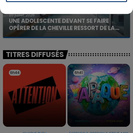
20 juillet 2026
UNE ADOLESCENTE DEVANT SE FAIRE
OPÉRER DE LA CHEVILLE RESSORT DE LA...
La famille a porté plainte contre la clinique qui a
reconnu sa responsabilité et présenté ses
excuses.
TITRES DIFFUSÉS
6h44
6h44
6h41
6h41