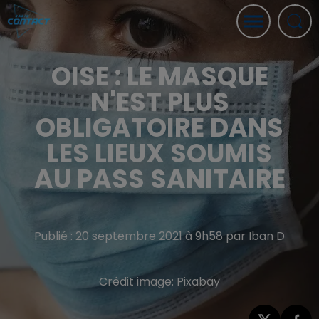
OISE : LE MASQUE
N'EST PLUS
OBLIGATOIRE DANS
LES LIEUX SOUMIS
AU PASS SANITAIRE
Publié : 20 septembre 2021 à 9h58 par Iban D
Crédit image:
Pixabay