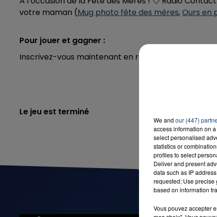
À l’occasion de la Fête des Mères ! 💘 Radio Contac
votre maman (
Mug photo fête des mères
,
Ours en 
Pour jouer et gagner :
Inscrivez-vous maintenant en remplissant le formula
Le jeu est terminé
We and
our (447) partn
access information on a 
select personalised ad
statistics or combinatio
profiles to select person
Deliver and present adv
data such as IP address 
requested; Use precise g
based on information tra
Vous pouvez accepter en 
mes choix". Vous pouvez