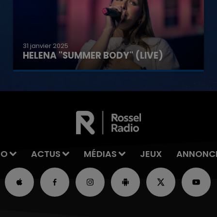
31 janvier 2025
HELENA "SUMMER BODY" (LIVE)
IO
ACTUS
MÉDIAS
JEUX
ANNONC