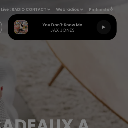
Live :
RADIO CONTACT
Webradios
Podcasts
You Don't Know Me
JAX JONES
 CADEAUX A