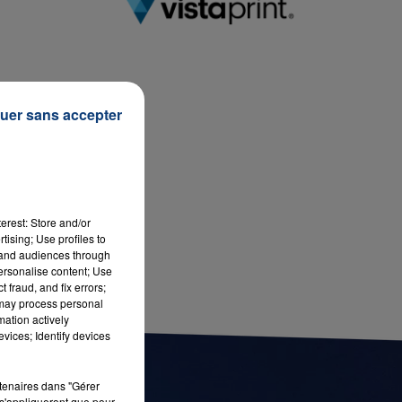
7h00 - 11h00
LA TEAM DE L'ÉTÉ
uer sans accepter
erest: Store and/or
tising; Use profiles to
tand audiences through
personalise content; Use
 fraud, and fix errors;
 may process personal
mation actively
vices; Identify devices
rtenaires dans "Gérer
s'appliqueront que pour