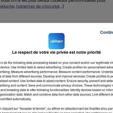
t vous offre les plus beaux cadeaux personnalisés pour
peluche
,
tablettes de chocolat
...)
ire ci-dessous !
Contin
Le respect de votre vie privée est notre priorité
ers
do the following data processing based on your consent and/or our legitimate int
device; Use limited data to select advertising; Create profiles for personalised adver
vertising; Measure advertising performance; Measure content performance; Unders
ns of data from different sources; Develop and improve services; Create profiles to 
alised content; Use limited data to select content; Ensure security, prevent and detect
ertising and content; Save and communicate privacy choices. These technologies
and browsing data to offer following functionalities: Identify devices based on infor
eolocation data; Match and combine data from other data sources; Link different de
nsmitted automatically.
cliquant sur "Accepter et fermer", ou affiner en sélectionnant les finalités et/ou pa
 également refuser en cliquant sur "Continuer sans accepter". Vos préférences ne 