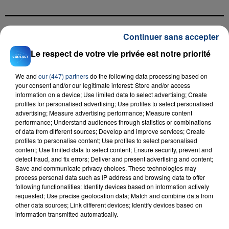
Continuer sans accepter
FIL D'ACTU
Le respect de votre vie privée est notre priorité
We and
our (447) partners
do the following data processing based on
your consent and/or our legitimate interest: Store and/or access
information on a device; Use limited data to select advertising; Create
profiles for personalised advertising; Use profiles to select personalised
advertising; Measure advertising performance; Measure content
performance; Understand audiences through statistics or combinations
of data from different sources; Develop and improve services; Create
profiles to personalise content; Use profiles to select personalised
23 juillet 2026
content; Use limited data to select content; Ensure security, prevent and
INCENDIE MORTEL À LENS : UNE FEMME ET
detect fraud, and fix errors; Deliver and present advertising and content;
SON BÉBÉ ENTRE LA VIE ET LA...
Save and communicate privacy choices. These technologies may
process personal data such as IP address and browsing data to offer
Un homme s'est immolé par le feu après avoir
following functionalities: Identify devices based on information actively
aspergé sa compagne et leur bébé de trois mois
requested; Use precise geolocation data; Match and combine data from
d'un liquide inflammable.
other data sources; Link different devices; Identify devices based on
information transmitted automatically.