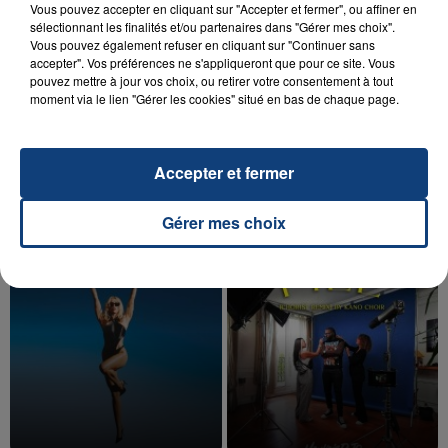
Vous pouvez accepter en cliquant sur "Accepter et fermer", ou affiner en
sélectionnant les finalités et/ou partenaires dans "Gérer mes choix".
Vous pouvez également refuser en cliquant sur "Continuer sans
accepter". Vos préférences ne s'appliqueront que pour ce site. Vous
pouvez mettre à jour vos choix, ou retirer votre consentement à tout
20 juillet 2026
moment via le lien "Gérer les cookies" situé en bas de chaque page.
UNE ADOLESCENTE DEVANT SE FAIRE
OPÉRER DE LA CHEVILLE RESSORT DE LA...
La famille a porté plainte contre la clinique qui a
Accepter et fermer
reconnu sa responsabilité et présenté ses
excuses.
TITRES DIFFUSÉS
Gérer mes choix
23h47
23h47
23h45
23h45