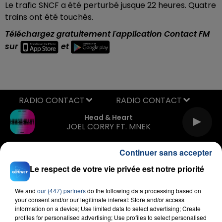
Le trafic SNCF a été perturbé jusque 22 heures. Quatre
trains ont été touchés.
Téléchargez gratuitement l'application Contact FM
sur
et
RADIO CONTACT
Head & Heart
JOEL CORRY FT. MNEK
Continuer sans accepter
Le respect de votre vie privée est notre priorité
We and
our (447) partners
do the following data processing based on
your consent and/or our legitimate interest: Store and/or access
information on a device; Use limited data to select advertising; Create
FIL D'ACTU
profiles for personalised advertising; Use profiles to select personalised