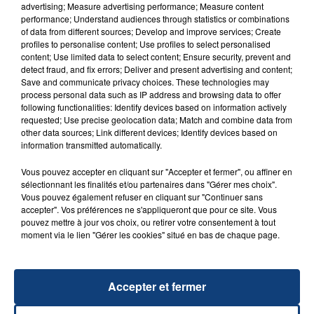
advertising; Measure advertising performance; Measure content
performance; Understand audiences through statistics or combinations
of data from different sources; Develop and improve services; Create
profiles to personalise content; Use profiles to select personalised
content; Use limited data to select content; Ensure security, prevent and
detect fraud, and fix errors; Deliver and present advertising and content;
Save and communicate privacy choices. These technologies may
process personal data such as IP address and browsing data to offer
following functionalities: Identify devices based on information actively
requested; Use precise geolocation data; Match and combine data from
23 juillet 2026
other data sources; Link different devices; Identify devices based on
INCENDIE MORTEL À LENS : UNE FEMME ET
information transmitted automatically.
SON BÉBÉ ENTRE LA VIE ET LA...
Vous pouvez accepter en cliquant sur "Accepter et fermer", ou affiner en
Un homme s'est immolé par le feu après avoir
sélectionnant les finalités et/ou partenaires dans "Gérer mes choix".
aspergé sa compagne et leur bébé de trois mois
Vous pouvez également refuser en cliquant sur "Continuer sans
accepter". Vos préférences ne s'appliqueront que pour ce site. Vous
d'un liquide inflammable.
pouvez mettre à jour vos choix, ou retirer votre consentement à tout
moment via le lien "Gérer les cookies" situé en bas de chaque page.
Accepter et fermer
20 juillet 2026