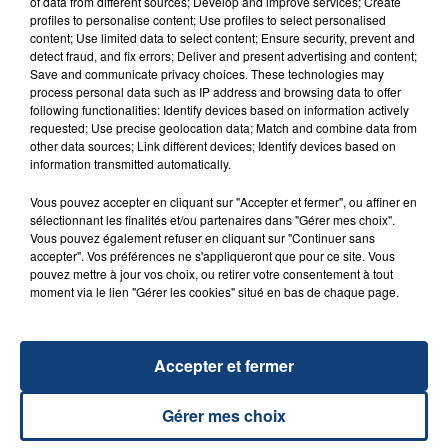
of data from different sources; Develop and improve services; Create
FIL D'ACTU
profiles to personalise content; Use profiles to select personalised
content; Use limited data to select content; Ensure security, prevent and
detect fraud, and fix errors; Deliver and present advertising and content;
Save and communicate privacy choices. These technologies may
process personal data such as IP address and browsing data to offer
following functionalities: Identify devices based on information actively
requested; Use precise geolocation data; Match and combine data from
other data sources; Link different devices; Identify devices based on
information transmitted automatically.
Vous pouvez accepter en cliquant sur "Accepter et fermer", ou affiner en
23 juillet 2026
sélectionnant les finalités et/ou partenaires dans "Gérer mes choix".
INCENDIE MORTEL À LENS : UNE FEMME ET
Vous pouvez également refuser en cliquant sur "Continuer sans
accepter". Vos préférences ne s'appliqueront que pour ce site. Vous
SON BÉBÉ ENTRE LA VIE ET LA...
pouvez mettre à jour vos choix, ou retirer votre consentement à tout
Un homme s'est immolé par le feu après avoir
moment via le lien "Gérer les cookies" situé en bas de chaque page.
aspergé sa compagne et leur bébé de trois mois
d'un liquide inflammable.
Accepter et fermer
Gérer mes choix