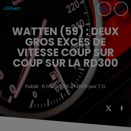
WATTEN (59) : DEUX
GROS EXCÈS DE
VITESSE COUP SUR
COUP SUR LA RD300
Publié : 6 mars 2019 à 14h05 par T.D.