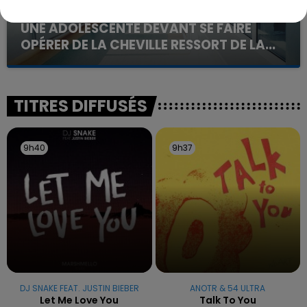
20 juillet 2026
UNE ADOLESCENTE DEVANT SE FAIRE
OPÉRER DE LA CHEVILLE RESSORT DE LA...
La famille a porté plainte contre la clinique qui a
reconnu sa responsabilité et présenté ses
excuses.
TITRES DIFFUSÉS
9h40
9h40
9h37
9h37
DJ SNAKE FEAT. JUSTIN BIEBER
ANOTR & 54 ULTRA
Let Me Love You
Talk To You