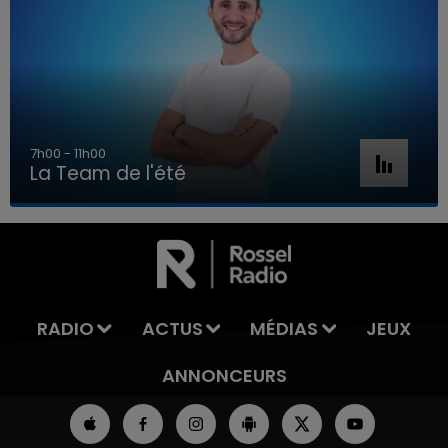
7h00 - 11h00
La Team de l'été
7h00 - 11h00
LA TEAM DE L'ÉTÉ
RADIO
ACTUS
MÉDIAS
JEUX
ANNONCEURS