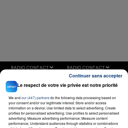
RADIO CONTACT
Continuer sans accepter
Let Me Love You
DJ SNAKE FEAT. JUSTIN BIEBER
Le respect de votre vie privée est notre priorité
We and
our (447) partners
do the following data processing based on
your consent and/or our legitimate interest: Store and/or access
information on a device; Use limited data to select advertising; Create
profiles for personalised advertising; Use profiles to select personalised
advertising; Measure advertising performance; Measure content
performance; Understand audiences through statistics or combinations