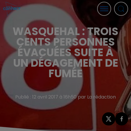
WASQUEHAL : TROIS
CENTS PERSONNES
ÉVACUÉES SUITE À
UN DÉGAGEMENT DE
FUMÉE
Publié : 12 avril 2017 à 16h50 par La rédaction