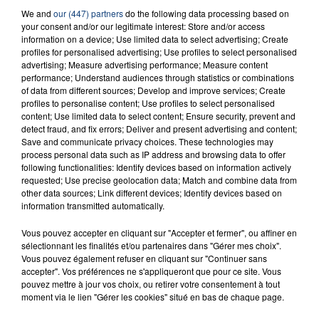
We and
our (447) partners
do the following data processing based on
23 juillet 2026
your consent and/or our legitimate interest: Store and/or access
INCENDIE MORTEL À LENS : UNE FEMME ET
information on a device; Use limited data to select advertising; Create
SON BÉBÉ ENTRE LA VIE ET LA...
profiles for personalised advertising; Use profiles to select personalised
Un homme s'est immolé par le feu après avoir
advertising; Measure advertising performance; Measure content
performance; Understand audiences through statistics or combinations
aspergé sa compagne et leur bébé de trois mois
of data from different sources; Develop and improve services; Create
d'un liquide inflammable.
profiles to personalise content; Use profiles to select personalised
content; Use limited data to select content; Ensure security, prevent and
detect fraud, and fix errors; Deliver and present advertising and content;
Save and communicate privacy choices. These technologies may
process personal data such as IP address and browsing data to offer
following functionalities: Identify devices based on information actively
requested; Use precise geolocation data; Match and combine data from
other data sources; Link different devices; Identify devices based on
20 juillet 2026
UNE ADOLESCENTE DEVANT SE FAIRE
information transmitted automatically.
OPÉRER DE LA CHEVILLE RESSORT DE LA...
Vous pouvez accepter en cliquant sur "Accepter et fermer", ou affiner en
La famille a porté plainte contre la clinique qui a
sélectionnant les finalités et/ou partenaires dans "Gérer mes choix".
reconnu sa responsabilité et présenté ses
Vous pouvez également refuser en cliquant sur "Continuer sans
accepter". Vos préférences ne s'appliqueront que pour ce site. Vous
excuses.
TITRES DIFFUSÉS
pouvez mettre à jour vos choix, ou retirer votre consentement à tout
moment via le lien "Gérer les cookies" situé en bas de chaque page.