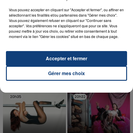
Vous pouvez accepter en cliquant sur "Accepter et fermer", ou affiner en
sélectionnant les finalités et/ou partenaires dans "Gérer mes choix".
Vous pouvez également refuser en cliquant sur "Continuer sans
accepter". Vos préférences ne s'appliqueront que pour ce site. Vous
pouvez mettre à jour vos choix, ou retirer votre consentement à tout
moment via le lien "Gérer les cookies" situé en bas de chaque page.
20 juillet 2026
UNE ADOLESCENTE DEVANT SE FAIRE
OPÉRER DE LA CHEVILLE RESSORT DE LA...
Accepter et fermer
La famille a porté plainte contre la clinique qui a
reconnu sa responsabilité et présenté ses
Gérer mes choix
excuses.
TITRES DIFFUSÉS
20h35
20h35
20h32
20h32