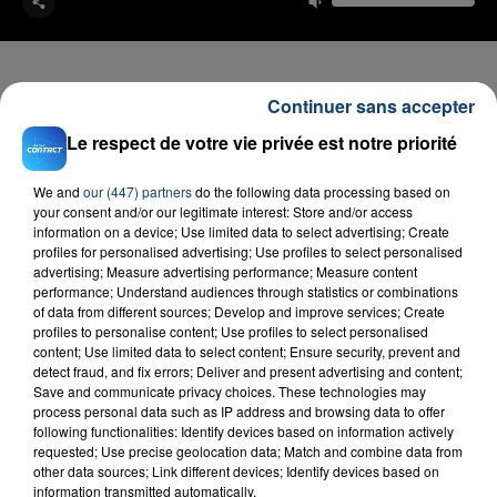
Continuer sans accepter
Le respect de votre vie privée est notre priorité
FIL D'ACTU
We and
our (447) partners
do the following data processing based on
your consent and/or our legitimate interest: Store and/or access
information on a device; Use limited data to select advertising; Create
profiles for personalised advertising; Use profiles to select personalised
advertising; Measure advertising performance; Measure content
performance; Understand audiences through statistics or combinations
of data from different sources; Develop and improve services; Create
profiles to personalise content; Use profiles to select personalised
content; Use limited data to select content; Ensure security, prevent and
23 juillet 2026
detect fraud, and fix errors; Deliver and present advertising and content;
INCENDIE MORTEL À LENS : UNE FEMME ET
Save and communicate privacy choices. These technologies may
SON BÉBÉ ENTRE LA VIE ET LA...
process personal data such as IP address and browsing data to offer
following functionalities: Identify devices based on information actively
Un homme s'est immolé par le feu après avoir
requested; Use precise geolocation data; Match and combine data from
aspergé sa compagne et leur bébé de trois mois
other data sources; Link different devices; Identify devices based on
information transmitted automatically.
d'un liquide inflammable.