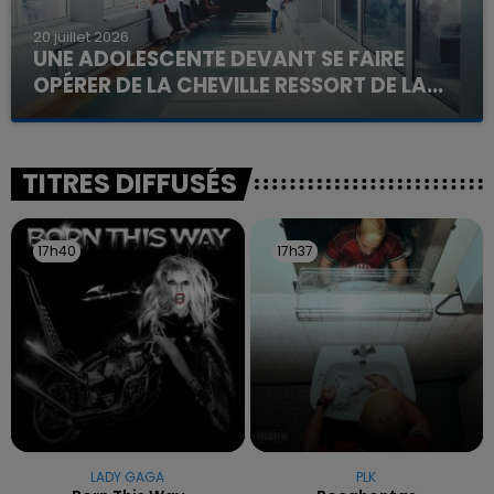
20 juillet 2026
UNE ADOLESCENTE DEVANT SE FAIRE
OPÉRER DE LA CHEVILLE RESSORT DE LA...
La famille a porté plainte contre la clinique qui a
reconnu sa responsabilité et présenté ses
excuses.
TITRES DIFFUSÉS
17h40
17h40
17h37
17h37
LADY GAGA
PLK