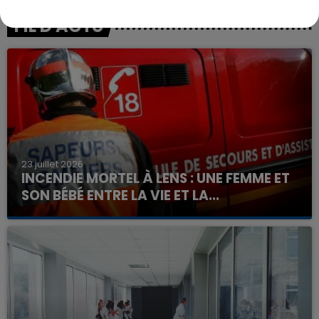
FIL D'ACTU
23 juillet 2026
INCENDIE MORTEL À LENS : UNE FEMME ET
SON BÉBÉ ENTRE LA VIE ET LA...
Un homme s'est immolé par le feu après avoir
aspergé sa compagne et leur bébé de trois mois
d'un liquide inflammable.