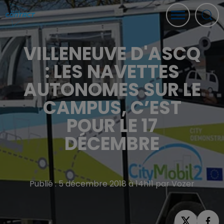
VILLENEUVE D'ASCQ
: LES NAVETTES
AUTONOMES SUR LE
CAMPUS, C’EST
POUR LE 17
DÉCEMBRE
Publié : 5 décembre 2018 à 14h11 par Vozer