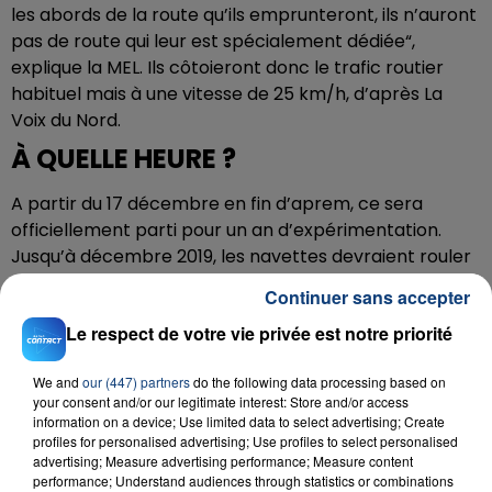
les abords de la route qu’ils emprunteront, ils n’auront
pas de route qui leur est spécialement dédiée“,
explique la MEL. Ils côtoieront donc le trafic routier
habituel mais à une vitesse de 25 km/h, d’après La
Voix du Nord.
À QUELLE HEURE ?
A partir du 17 décembre en fin d’aprem, ce sera
officiellement parti pour un an d’expérimentation.
Jusqu’à décembre 2019, les navettes devraient rouler
dès 7 h 30 avec une rotation toutes les 10 minutes en
Continuer sans accepter
heure de pointe et 20 minutes en heures creuses. Et
Le respect de votre vie privée est notre priorité
s’arrêter de rouler aux alentours de 19h30.
CHAUFFEUR DE SECOURS
We and
our (447) partners
do the following data processing based on
your consent and/or our legitimate interest: Store and/or access
Bon, pour ceux qui flippent un peu de rentrer dans
information on a device; Use limited data to select advertising; Create
profiles for personalised advertising; Use profiles to select personalised
l’engin sans aucune présence humaine, on va vous
advertising; Measure advertising performance; Measure content
rassurer. Il y aura “un conducteur de secours” présent
performance; Understand audiences through statistics or combinations