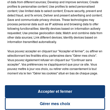
dans chaque navette à chaque trajet assure la MEL. “Il
of data from different sources; Develop and improve services; Create
profiles to personalise content; Use profiles to select personalised
sera là pour reprendre le contrôle de la navette au
content; Use limited data to select content; Ensure security, prevent and
moindre souci“.
detect fraud, and fix errors; Deliver and present advertising and content;
Save and communicate privacy choices. These technologies may
process personal data such as IP address and browsing data to offer
Plus d'infos Vozer à retrouver sur Facebook
following functionalities: Identify devices based on information actively
requested; Use precise geolocation data; Match and combine data from
other data sources; Link different devices; Identify devices based on
information transmitted automatically.
Vous pouvez accepter en cliquant sur "Accepter et fermer", ou affiner en
sélectionnant les finalités et/ou partenaires dans "Gérer mes choix".
Vous pouvez également refuser en cliquant sur "Continuer sans
RADIO CONTACT
accepter". Vos préférences ne s'appliqueront que pour ce site. Vous
pouvez mettre à jour vos choix, ou retirer votre consentement à tout
Born This Way
moment via le lien "Gérer les cookies" situé en bas de chaque page.
LADY GAGA
Accepter et fermer
Gérer mes choix