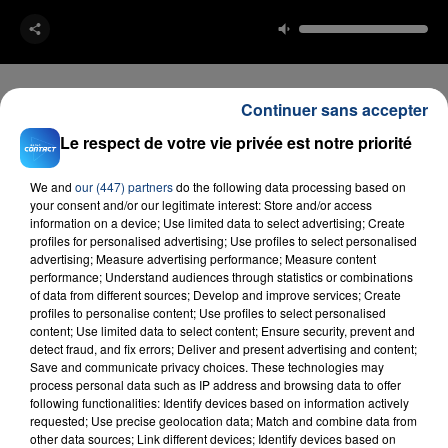
Continuer sans accepter
Le respect de votre vie privée est notre priorité
FIL D'ACTU
We and
our (447) partners
do the following data processing based on
your consent and/or our legitimate interest: Store and/or access
information on a device; Use limited data to select advertising; Create
profiles for personalised advertising; Use profiles to select personalised
advertising; Measure advertising performance; Measure content
performance; Understand audiences through statistics or combinations
of data from different sources; Develop and improve services; Create
profiles to personalise content; Use profiles to select personalised
content; Use limited data to select content; Ensure security, prevent and
detect fraud, and fix errors; Deliver and present advertising and content;
23 juillet 2026
Save and communicate privacy choices. These technologies may
INCENDIE MORTEL À LENS : UNE FEMME ET
process personal data such as IP address and browsing data to offer
SON BÉBÉ ENTRE LA VIE ET LA...
following functionalities: Identify devices based on information actively
requested; Use precise geolocation data; Match and combine data from
Un homme s'est immolé par le feu après avoir
other data sources; Link different devices; Identify devices based on