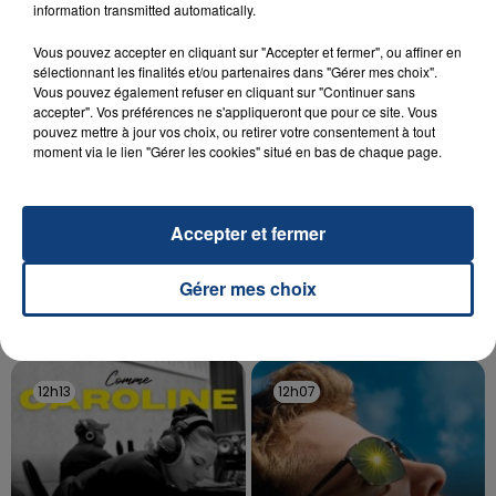
aspergé sa compagne et leur bébé de trois mois
information transmitted automatically.
d'un liquide inflammable.
Vous pouvez accepter en cliquant sur "Accepter et fermer", ou affiner en
sélectionnant les finalités et/ou partenaires dans "Gérer mes choix".
Vous pouvez également refuser en cliquant sur "Continuer sans
accepter". Vos préférences ne s'appliqueront que pour ce site. Vous
pouvez mettre à jour vos choix, ou retirer votre consentement à tout
moment via le lien "Gérer les cookies" situé en bas de chaque page.
20 juillet 2026
UNE ADOLESCENTE DEVANT SE FAIRE
OPÉRER DE LA CHEVILLE RESSORT DE LA...
Accepter et fermer
La famille a porté plainte contre la clinique qui a
reconnu sa responsabilité et présenté ses
Gérer mes choix
excuses.
TITRES DIFFUSÉS
12h13
12h13
12h07
12h07