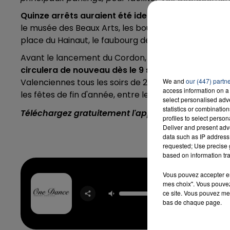
Quinze arrêts auraient été identifiés
. Parmi eux : 
le musée des Beaux Arts, les boulevards Pater et Po
place du Hainaut, le faubourg de paris et la maison 
Avant le lancement du Cordon, sachez également q
circulera de nouveau dès le 9 septembre prochai
Valenciennes tous les soirs de 21h30 à 1 heure, fonc
We and
our (447) partn
access information on a 
les fêtes de fin d'année, entre le 22 décembre et le 6
select personalised ad
statistics or combinatio
Téléchargez gratuitement l'application Contact F
profiles to select person
Deliver and present adv
data such as IP address 
requested; Use precise g
based on information tra
Vous pouvez accepter en 
mes choix". Vous pouvez
One D
ce site. Vous pouvez met
DRA
bas de chaque page.