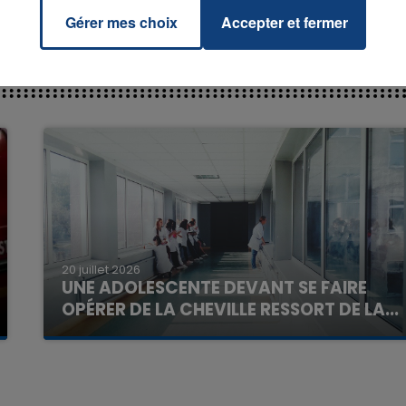
Gérer mes choix
Accepter et fermer
7h00 - 11h00
La Team de l'été
20 juillet 2026
UNE ADOLESCENTE DEVANT SE FAIRE
OPÉRER DE LA CHEVILLE RESSORT DE LA...
La famille a porté plainte contre la clinique qui a
reconnu sa responsabilité et présenté ses
excuses.