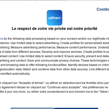
le parking Lacuzon, la place Saint-Nicolas, la place d'Armes
Contin
terne, le futur marché couvert, la gare de Valenciennes l
des associations.
ue "
la Luciole
" (
ligne de nuit lancée en décembre 2018
)
Le respect de votre vie privée est notre priorité
n
. La ligne, qui dessert l'Université et la gare de
tionnera jusqu'au 6 juin 2020. Elle sera interrompue pendan
ers
do the following data processing based on your consent and/or our legitimate int
device; Use limited data to select advertising; Create profiles for personalised adver
 janvier.
vertising; Measure advertising performance; Measure content performance; Unders
ns of data from different sources; Develop and improve services; Create profiles to 
M sur
et
alised content; Use limited data to select content; Ensure security, prevent and detect
ertising and content; Save and communicate privacy choices. These technologies
and browsing data to offer following functionalities: Identify devices based on infor
eolocation data; Match and combine data from other data sources; Link different de
nsmitted automatically.
cliquant sur "Accepter et fermer", ou affiner en sélectionnant les finalités et/ou pa
 également refuser en cliquant sur "Continuer sans accepter". Vos préférences ne 
ance
RADIO CONTACT
tre à jour vos choix, ou retirer votre consentement à tout moment via le lien "Gérer 
KE