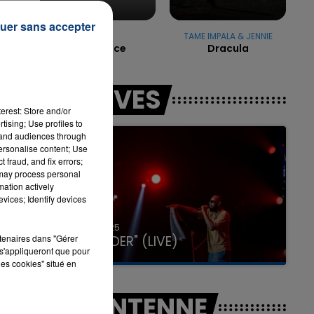
,
uer sans accepter
a
DRAKE
TAME IMPALA & JENNIE
One Dance
Dracula
7h00 - 11h00
LA TEAM DE L'ÉTÉ
LES LIVES
t
erest: Store and/or
tising; Use profiles to
tand audiences through
personalise content; Use
 fraud, and fix errors;
 may process personal
mation actively
vices; Identify devices
31 janvier 2025
rtenaires dans "Gérer
GIMS "SPIDER" (LIVE)
s'appliqueront que pour
les cookies" situé en
A L'ANTENNE