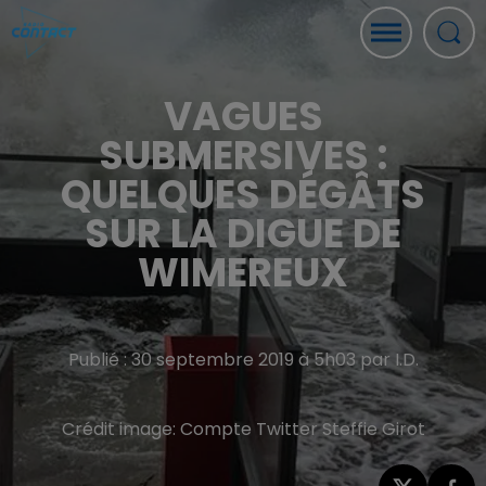
VAGUES
SUBMERSIVES :
QUELQUES DÉGÂTS
SUR LA DIGUE DE
WIMEREUX
Publié : 30 septembre 2019 à 5h03 par I.D.
Crédit image:
Compte Twitter Steffie Girot