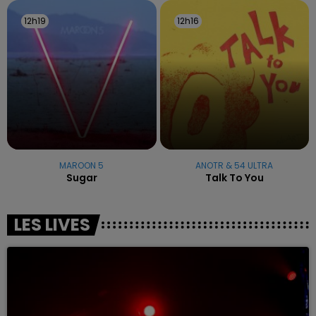
12h19
12h19
12h16
12h16
MAROON 5
ANOTR & 54 ULTRA
Sugar
Talk To You
LES LIVES