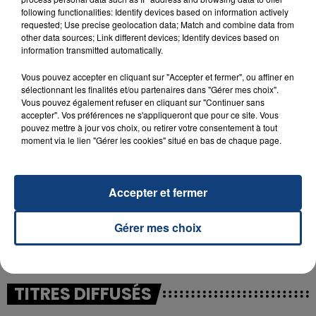
following functionalities: Identify devices based on information actively
23 juillet 2026
requested; Use precise geolocation data; Match and combine data from
INCENDIE MORTEL À LENS : UNE FEMME ET
other data sources; Link different devices; Identify devices based on
information transmitted automatically.
SON BÉBÉ ENTRE LA VIE ET LA...
Un homme s'est immolé par le feu après avoir
Vous pouvez accepter en cliquant sur "Accepter et fermer", ou affiner en
aspergé sa compagne et leur bébé de trois mois
sélectionnant les finalités et/ou partenaires dans "Gérer mes choix".
Vous pouvez également refuser en cliquant sur "Continuer sans
d'un liquide inflammable.
accepter". Vos préférences ne s'appliqueront que pour ce site. Vous
pouvez mettre à jour vos choix, ou retirer votre consentement à tout
moment via le lien "Gérer les cookies" situé en bas de chaque page.
Accepter et fermer
20 juillet 2026
UNE ADOLESCENTE DEVANT SE FAIRE
Gérer mes choix
OPÉRER DE LA CHEVILLE RESSORT DE LA...
La famille a porté plainte contre la clinique qui a
reconnu sa responsabilité et présenté ses
excuses.
TITRES DIFFUSÉS